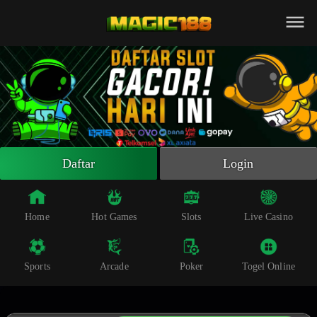
Beranda
Slot Online
Live Casino
Sportsbook
Arcade
Togel Online
Daftar
Login
Poker
Whatsapp
Home
Hot Games
Slots
Live Casino
Telegram
Sports
Arcade
Poker
Togel Online
Livechat