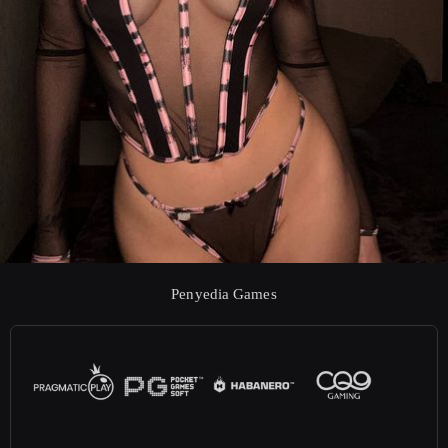
Penyedia Games