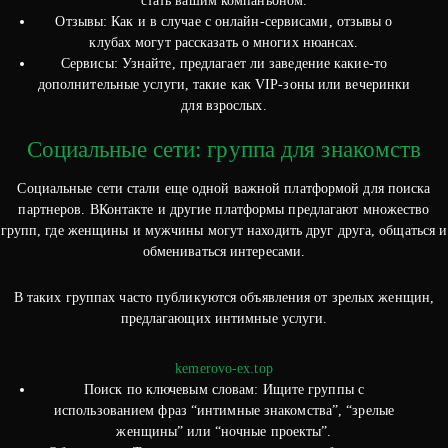
стать вашим компаньоном.
Отзывы: Как и в случае с онлайн-сервисами, отзывы о
клубах могут рассказать о многих нюансах.
Сервисы: Узнайте, предлагает ли заведение какие-то
дополнительные услуги, такие как VIP-зоны или вечеринки
для взрослых.
Социальные сети: группа для знакомств
Социальные сети стали еще одной важной платформой для поиска
партнеров. ВКонтакте и другие платформы предлагают множество
групп, где женщины и мужчины могут находить друг друга, общаться и
обмениваться интересами.
В таких группах часто публикуются объявления от зрелых женщин,
предлагающих интимные услуги.
kemerovo-ex.top
Поиск по ключевым словам: Ищите группы с
использованием фраз “интимные знакомства”, “зрелые
женщины” или “ночные проекты”.