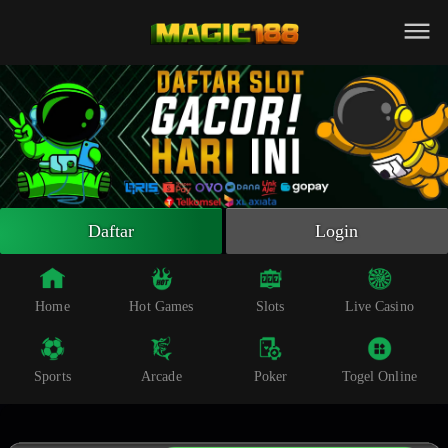
Beranda
Slot Online
Live Casino
Sportsbook
Arcade
Togel Online
Daftar
Login
Poker
Whatsapp
Home
Hot Games
Slots
Live Casino
Telegram
Sports
Arcade
Poker
Togel Online
Livechat