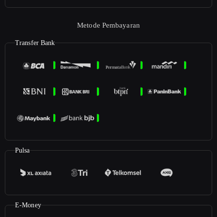
Metode Pembayaran
Transfer Bank
Pulsa
E-Money