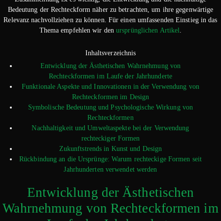
Bedeutung der Rechteckform näher zu betrachten, um ihre gegenwärtige
Relevanz nachvollziehen zu können. Für einen umfassenden Einstieg in das
Thema empfehlen wir den
ursprünglichen Artikel
.
Inhaltsverzeichnis
Entwicklung der Ästhetischen Wahrnehmung von
Rechteckformen im Laufe der Jahrhunderte
Funktionale Aspekte und Innovationen in der Verwendung von
Rechteckformen im Design
Symbolische Bedeutung und Psychologische Wirkung von
Rechteckformen
Nachhaltigkeit und Umweltaspekte bei der Verwendung
rechteckiger Formen
Zukunftstrends in Kunst und Design
Rückbindung an die Ursprünge: Warum rechteckige Formen seit
Jahrhunderten verwendet werden
Entwicklung der Ästhetischen
Wahrnehmung von Rechteckformen im