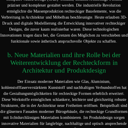
präziser und komplexer gestaltet werden. Die industrielle Revolution
ermöglichte die Massenproduktion rechteckiger Bauelemente, was die
Verbreitung in Architektur und Möbelbau beschleunigte. Heute erlauben 3D-
Druck und digitale Modellierung die Entwicklung innovativer rechteckiger
Designs, die zuvor kaum realisierbar waren. Diese technologischen
Innovationen tragen dazu bei, die Grenzen des Möglichen zu verschieben und
funktionale sowie ästhetisch anspruchsvolle Objekte zu schaffen.
b. Neue Materialien und ihre Rolle bei der
Weiterentwicklung der Rechteckform in
Architektur und Produktdesign
Der Einsatz moderner Materialien wie Glas, Aluminium,
kohlenstofffaserverstärktem Kunststoff und nachhaltigen Verbundstoffen hat
die Gestaltungsmöglichkeiten für rechteckige Formen erheblich erweitert.
Diese Werkstoffe ermöglichen schlankere, leichtere und gleichzeitig robuste
Strukturen, die in der Architektur neue Freiheiten eröffnen. Beispielhaft sind
die gläsernen Fassaden moderner Bürogebäude, die rechteckige Grundformen
mit lichtdurchlässigen Materialien kombinieren. Im Produktdesign sorgen
innovative Materialien für langlebige, nachhaltige und optisch ansprechende