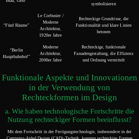
Blau, Gelb”
symbolisieren
Le Corbusier /
Rechteckige Grundrisse, die
Moderne
“Fünf Räume”
Funktionalität und klare Linien
Architektur,
betonen
1920er Jahre
Moderne
Rechteckige, funktionale
“Berlin
Architektur,
Fassadengestaltung, die Effizienz
Hauptbahnhof”
2000er Jahre
und Ordnung vermittelt
Funktionale Aspekte und Innovationen
in der Verwendung von
Rechteckformen im Design
a. Wie haben technologische Fortschritte die
Nutzung rechteckiger Formen beeinflusst?
Mit dem Fortschritt in der Fertigungstechnologie, insbesondere in der
Computer-Aided Design (CAD)-Technik, konnten rechteckige Formen