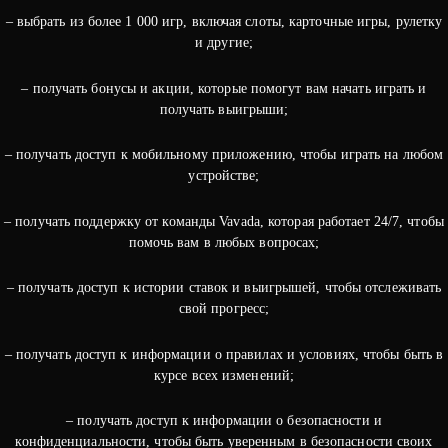
– выбрать из более 1 000 игр, включая слоты, карточные игры, рулетку
и другие;
– получать бонусы и акции, которые помогут вам начать играть и
получать выигрыши;
– получать доступ к мобильному приложению, чтобы играть на любом
устройстве;
– получать поддержку от команды Vavada, которая работает 24/7, чтобы
помочь вам в любых вопросах;
– получать доступ к истории ставок и выигрышей, чтобы отслеживать
свой прогресс;
– получать доступ к информации о правилах и условиях, чтобы быть в
курсе всех изменений;
– получать доступ к информации о безопасности и
конфиденциальности, чтобы быть уверенным в безопасности своих