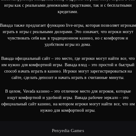
игры как с реальными денежными средствами, так и с бесплатными
кредитами.
Вавада также предлагает функцию live-игры, которая позволяет игрокам
играть в игры с реальными дилерами. Это означает, что игроки могут
чувствовать себя как в традиционном казино, но с комфортом и
удобством игры из дома.
Вавада официальный сайт – это место, где игроки могут найти все, что
им нужно для комфортной игры. Вавада вход – это простой и быстрый
способ начать играть в казино. Игроки могут зарегистрироваться на
сайте, сделать депозит и начать играть в считанные минуты.
В целом, Vavada казино – это отличное место для игроков, которые
ищут комфортной и удобной игры. Вавада рабочее зеркало – это
официальный сайт казино, на котором игроки могут найти все, что им
нужно для комфортной игры.
Penyedia Games