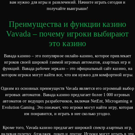
вам нужно для игры и развлечений. Начните играть сегодня и
получайте выигрыши!
Преимущества и функции казино
Vavada – почему игроки выбирают
это казино
Вавада казино – это популярное онлайн-казино, которое привлекает
игроков своей широкой гаммой игровых автоматов, азартных игр и
функций. Вавада рабочее зеркало – это официальный сайт казино, на
котором игроки могут найти все, что им нужно для комфортной игры.
Одним из основных преимуществ Vavada является его огромный выбор
игровых автоматов. Вавада казино предлагает более 1 000 игровых
автоматов от ведущих разработчиков, включая NetEnt, Microgaming и
Evolution Gaming. Это означает, что игроки могут найти игру, которая
им понравится, и играть в нее сколько угодно.
Кроме того, Vavada казино предлагает широкий спектр азартных игр,
включая рулетку, блэкджек, покер и другие. Игроки могут играть в эти