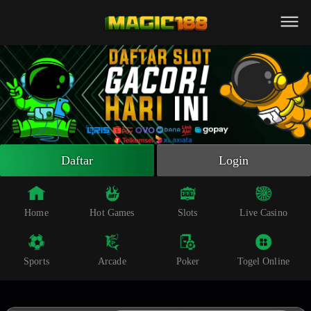
Beranda
Slot Online
Live Casino
Sportsbook
Arcade
Togel Online
Daftar
Login
Poker
Whatsapp
Home
Hot Games
Slots
Live Casino
Telegram
Sports
Arcade
Poker
Togel Online
Livechat