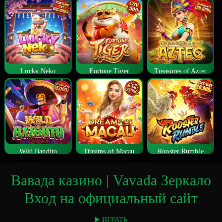
Lucky Neko
Fortune Tiger
Treasures of Aztec
Wild Bandito
Dreams of Macau
Rooster Rumble
Вавада казино | Vavada Зеркало
Вход на официальный сайт
▶️ ИГРАТЬ