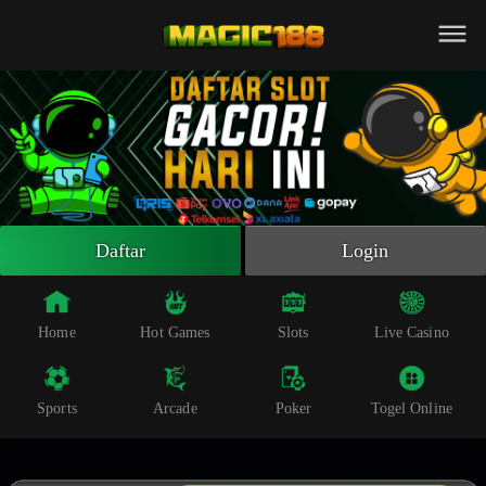
Beranda
Slot Online
Live Casino
Sportsbook
Arcade
Togel Online
Daftar
Login
Poker
Whatsapp
Home
Hot Games
Slots
Live Casino
Telegram
Sports
Arcade
Poker
Togel Online
Livechat