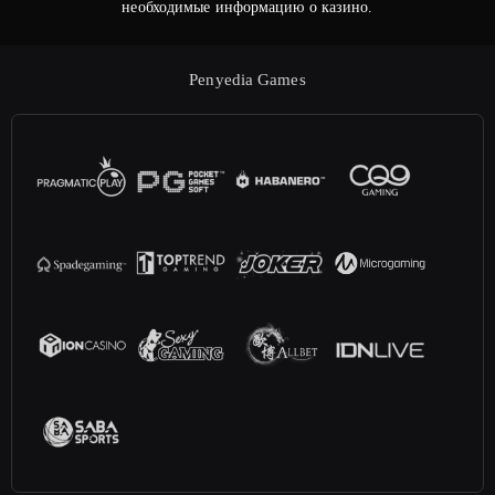
необходимые информацию о казино.
Penyedia Games