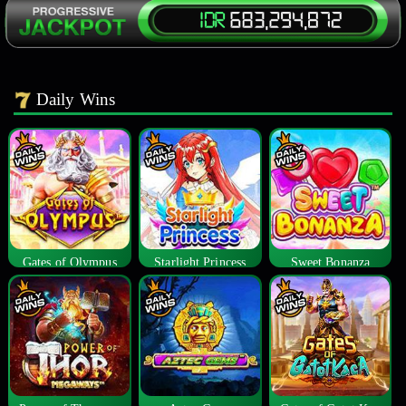
Daily Wins
Gates of Olympus
Starlight Princess
Sweet Bonanza