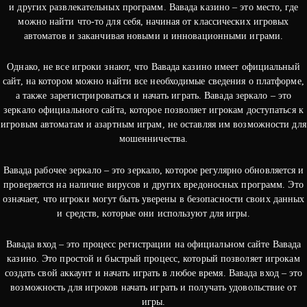
и других развлекательных программ. Вавада казино – это место, где
можно найти что-то для себя, начиная от классических игровых
автоматов и заканчивая новыми и инновационными играми.
Однако, не все игроки знают, что Вавада казино имеет официальный
сайт, на котором можно найти все необходимые сведения о платформе,
а также зарегистрироваться и начать играть. Вавада зеркало – это
зеркало официального сайта, которое позволяет игрокам доступаться к
игровым автоматам и азартным играм, не оставляя им возможности для
мошенничества.
Вавада рабочее зеркало – это зеркало, которое регулярно обновляется и
проверяется на наличие вирусов и других вредоносных программ. Это
означает, что игроки могут быть уверены в безопасности своих данных
и средств, которые они используют для игры.
Вавада вход – это процесс регистрации на официальном сайте Вавада
казино. Это простой и быстрый процесс, который позволяет игрокам
создать свой аккаунт и начать играть в любое время. Вавада вход – это
возможность для игроков начать играть и получать удовольствие от
игры.