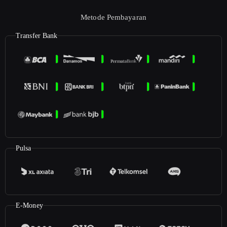
Metode Pembayaran
Transfer Bank
Pulsa
E-Money