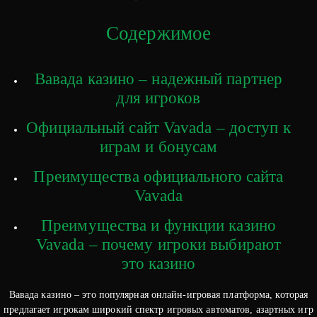
Содержимое
Вавада казино – надежный партнер
для игроков
Официальный сайт Vavada – доступ к
играм и бонусам
Преимущества официального сайта
Vavada
Преимущества и функции казино
Vavada – почему игроки выбирают
это казино
Вавада казино – это популярная онлайн-игровая платформа, которая
предлагает игрокам широкий спектр игровых автоматов, азартных игр