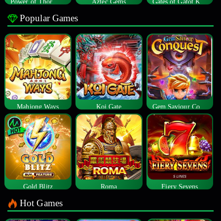
Power of Thor Megaways
Aztec Gems
Gates of Gatot Kaca
Popular Games
Mahjong Ways
Koi Gate
Gem Saviour Conquest
Gold Blitz
Roma
Fiery Sevens
Hot Games