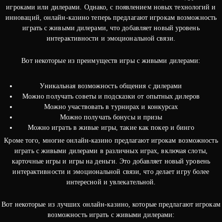
игроками или дилерами. Однако, с появлением новых технологий и
инноваций, онлайн-казино теперь предлагают игрокам возможность
играть с живыми дилерами, что добавляет новый уровень
интерактивности и эмоциональной связи.
Вот некоторые из преимуществ игры с живыми дилерами:
Уникальная возможность общения с дилерами
Можно получать советы и подсказки от опытных дилеров
Можно участвовать в турнирах и конкурсах
Можно получать бонусы и призы
Можно играть в живые игры, такие как покер и бинго
Кроме того, многие онлайн-казино предлагают игрокам возможность
играть с живыми дилерами в различных играх, включая слоты,
карточные игры и игры на деньги. Это добавляет новый уровень
интерактивности и эмоциональной связи, что делает игру более
интересной и увлекательной.
Вот некоторые из лучших онлайн-казино, которые предлагают игрокам
возможность играть с живыми дилерами: