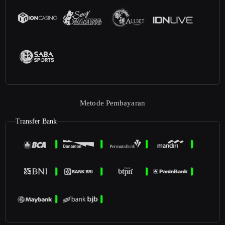
Metode Pembayaran
Transfer Bank