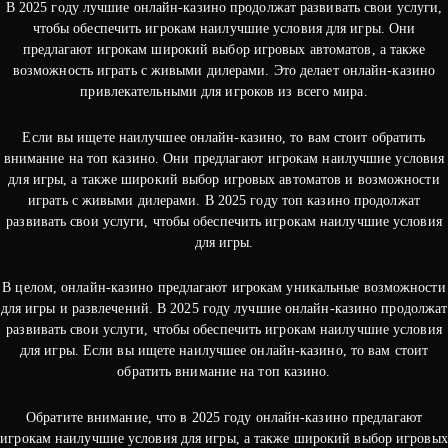
В 2025 году лучшие онлайн-казино продолжат развивать свои услуги,
чтобы обеспечить игрокам наилучшие условия для игры. Они
предлагают игрокам широкий выбор игровых автоматов, а также
возможность играть с живыми дилерами. Это делает онлайн-казино
привлекательными для игроков из всего мира.
Если вы ищете наилучшее онлайн-казино, то вам стоит обратить
внимание на топ казино. Они предлагают игрокам наилучшие условия
для игры, а также широкий выбор игровых автоматов и возможности
играть с живыми дилерами. В 2025 году топ казино продолжат
развивать свои услуги, чтобы обеспечить игрокам наилучшие условия
для игры.
В целом, онлайн-казино предлагают игрокам уникальные возможности
для игры и развлечений. В 2025 году лучшие онлайн-казино продолжат
развивать свои услуги, чтобы обеспечить игрокам наилучшие условия
для игры. Если вы ищете наилучшее онлайн-казино, то вам стоит
обратить внимание на топ казино.
Обратите внимание, что в 2025 году онлайн-казино предлагают
игрокам наилучшие условия для игры, а также широкий выбор игровых