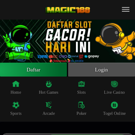
Beranda
Slot Online
Live Casino
Sportsbook
Arcade
Togel Online
Daftar
Login
Poker
Whatsapp
Home
Hot Games
Slots
Live Casino
Telegram
Sports
Arcade
Poker
Togel Online
Livechat