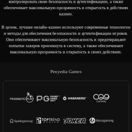
контролировать свою безопасность и аутентификацию, а также
обеспечивает максимальную прозрачность и открытость в действиях
казино.
В целом, лучшие онлайн-казино используют современные технологии
и методы для обеспечения безопасности и аутентификации игроков.
Они обеспечивают максимальную безопасность и предотвращают
попытки хакеров проникнуть в систему, а также обеспечивают
максимальную прозрачность и открытость в своих действиях.
Penyedia Games