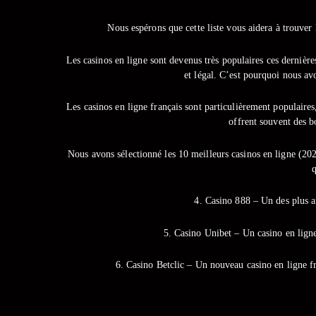
Nous espérons que cette liste vous aidera à trouver
Les casinos en ligne sont devenus très populaires ces dernières
et légal. C’est pourquoi nous avo
Les casinos en ligne français sont particulièrement populaires
offrent souvent des b
Nous avons sélectionné les 10 meilleurs casinos en ligne (2025)
q
4. Casino 888 – Un des plus an
5. Casino Unibet – Un casino en ligne 
6. Casino Betclic – Un nouveau casino en ligne fra