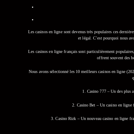
Les casinos en ligne sont devenus très populaires ces dernières
et légal. C’est pourquoi nous avo
Les casinos en ligne français sont particulièrement populaires
offrent souvent des b
Nous avons sélectionné les 10 meilleurs casinos en ligne (2025)
q
1. Casino 777 – Un des plus an
2. Casino Bet – Un casino en ligne f
3. Casino Rizk – Un nouveau casino en ligne fran