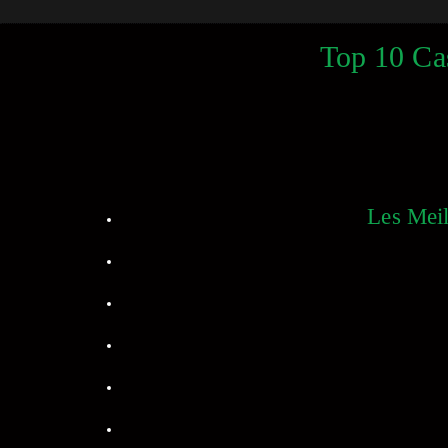
Top 10 Cas
Les Meil