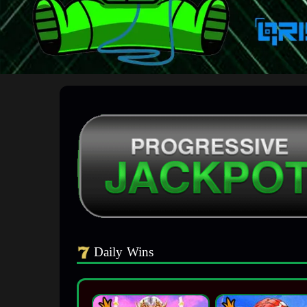
Daily Wins