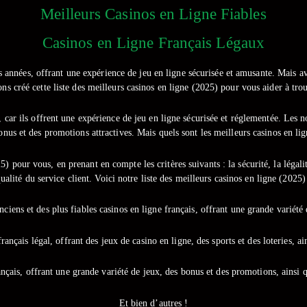
Meilleurs Casinos en Ligne Fiables
Casinos en Ligne Français Légaux
 années, offrant une expérience de jeu en ligne sécurisée et amusante. Mais avec
ns créé cette liste des meilleurs casinos en ligne (2025) pour vous aider à tro
, car ils offrent une expérience de jeu en ligne sécurisée et réglementée. Les n
onus et des promotions attractives. Mais quels sont les meilleurs casinos en lig
 pour vous, en prenant en compte les critères suivants : la sécurité, la légalit
ualité du service client. Voici notre liste des meilleurs casinos en ligne (2025)
ciens et des plus fiables casinos en ligne français, offrant une grande variété 
rançais légal, offrant des jeux de casino en ligne, des sports et des loteries, a
çais, offrant une grande variété de jeux, des bonus et des promotions, ainsi qu
Et bien d’autres !