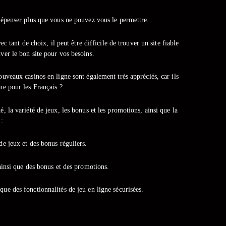
 dépenser plus que vous ne pouvez vous le permettre.
 tant de choix, il peut être difficile de trouver un site fiable
uver le bon site pour vos besoins.
ouveaux casinos en ligne sont également très appréciés, car ils
ne pour les Français ?
é, la variété de jeux, les bonus et les promotions, ainsi que la
 :
de jeux et des bonus réguliers.
 ainsi que des bonus et des promotions.
que des fonctionnalités de jeu en ligne sécurisées.