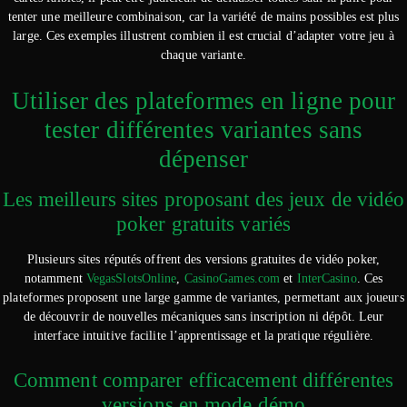
tenter une meilleure combinaison, car la variété de mains possibles est plus
large. Ces exemples illustrent combien il est crucial d’adapter votre jeu à
chaque variante.
Utiliser des plateformes en ligne pour
tester différentes variantes sans
dépenser
Les meilleurs sites proposant des jeux de vidéo
poker gratuits variés
Plusieurs sites réputés offrent des versions gratuites de vidéo poker,
notamment
VegasSlotsOnline
,
CasinoGames.com
et
InterCasino
. Ces
plateformes proposent une large gamme de variantes, permettant aux joueurs
de découvrir de nouvelles mécaniques sans inscription ni dépôt. Leur
interface intuitive facilite l’apprentissage et la pratique régulière.
Comment comparer efficacement différentes
versions en mode démo