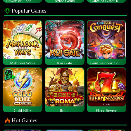
Power of Thor Megaways
Aztec Gems
Gates of Gatot Kaca
Popular Games
Mahjong Ways
Koi Gate
Gem Saviour Conquest
Gold Blitz
Roma
Fiery Sevens
Hot Games