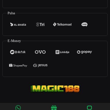
Pulsa
E-Money
©2023
Magic188
. All rights reserved | 18+