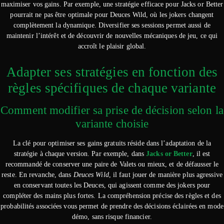
maximiser vos gains. Par exemple, une stratégie efficace pour Jacks or Better
pourrait ne pas être optimale pour Deuces Wild, où les jokers changent
complètement la dynamique. Diversifier ses sessions permet aussi de
maintenir l’intérêt et de découvrir de nouvelles mécaniques de jeu, ce qui
accroît le plaisir global.
Adapter ses stratégies en fonction des
règles spécifiques de chaque variante
Comment modifier sa prise de décision selon la
variante choisie
La clé pour optimiser ses gains gratuits réside dans l’adaptation de la
stratégie à chaque version. Par exemple, dans
Jacks or Better
, il est
recommandé de conserver une paire de Valets ou mieux, et de défausser le
reste. En revanche, dans
Deuces Wild
, il faut jouer de manière plus agressive
en conservant toutes les Deuces, qui agissent comme des jokers pour
compléter des mains plus fortes. La compréhension précise des règles et des
probabilités associées vous permet de prendre des décisions éclairées en mode
démo, sans risque financier.