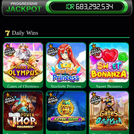
Daily Wins
Gates of Olympus
Starlight Princess
Sweet Bonanza