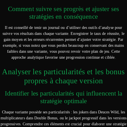
Comment suivre ses progrès et ajuster ses
stratégies en conséquence
Il est conseillé de tenir un journal ou d’utiliser des outils d’analyse pour
suivre vos résultats dans chaque variante. Enregistrer le taux de réussite, le
gain moyen et les erreurs récurrentes permet d’ajuster votre stratégie. Par
exemple, si vous notez que vous perdez beaucoup en conservant des mains
faibles dans une variante, vous pouvez revoir votre plan de jeu. Cette
approche analytique favorise une progression continue et ciblée.
Analyser les particularités et les bonus
propres à chaque version
Identifier les particularités qui influencent la
stratégie optimale
Chaque variante possède ses particularités : les jokers dans Deuces Wild, les
multiplicateurs dans Double Bonus, ou le jackpot progressif dans les versions
progressives. Comprendre ces éléments est crucial pour élaborer une stratégie