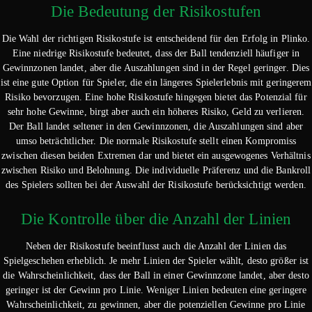
Die Bedeutung der Risikostufen
Die Wahl der richtigen Risikostufe ist entscheidend für den Erfolg in Plinko.
Eine niedrige Risikostufe bedeutet, dass der Ball tendenziell häufiger in
Gewinnzonen landet, aber die Auszahlungen sind in der Regel geringer. Dies
ist eine gute Option für Spieler, die ein längeres Spielerlebnis mit geringerem
Risiko bevorzugen. Eine hohe Risikostufe hingegen bietet das Potenzial für
sehr hohe Gewinne, birgt aber auch ein höheres Risiko, Geld zu verlieren.
Der Ball landet seltener in den Gewinnzonen, die Auszahlungen sind aber
umso beträchtlicher. Die normale Risikostufe stellt einen Kompromiss
zwischen diesen beiden Extremen dar und bietet ein ausgewogenes Verhältnis
zwischen Risiko und Belohnung. Die individuelle Präferenz und die Bankroll
des Spielers sollten bei der Auswahl der Risikostufe berücksichtigt werden.
Die Kontrolle über die Anzahl der Linien
Neben der Risikostufe beeinflusst auch die Anzahl der Linien das
Spielgeschehen erheblich. Je mehr Linien der Spieler wählt, desto größer ist
die Wahrscheinlichkeit, dass der Ball in einer Gewinnzone landet, aber desto
geringer ist der Gewinn pro Linie. Weniger Linien bedeuten eine geringere
Wahrscheinlichkeit, zu gewinnen, aber die potenziellen Gewinne pro Linie