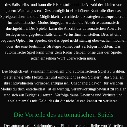
des Balls selbst und kann die Risikostufe und die Anzahl der Linien vor
jedem Wurf anpassen. Dies ermöglicht eine höhere Kontrolle über das
Spielgeschehen und die Möglichkeit, verschiedene Strategien auszuprobieren.
Im automatischen Modus hingegen werden die Abwürfe automatisch
durchgeführt. Der Spieler kann die Anzahl der automatischen Abwürfe
festlegen und gegebenenfalls einen Verlustlimit einstellen. Dies ist eine
bequeme Option für Spieler, die das Spiel nicht ständig überwachen möchten
oder die eine bestimmte Strategie konsequent verfolgen möchten. Das
automatische Spiel kann unter dem Radar bleiben, ohne dass der Spieler
jeden einzelnen Wurf überwachen muss.
Die Möglichkeit, zwischen manuellem und automatischem Spiel zu wählen,
bietet eine große Flexibilität und ermöglicht es den Spielern, das Spiel an
ihre individuellen Vorlieben anzupassen. Unabhängig davon, für welchen
Modus du dich entscheidest, ist es wichtig, verantwortungsbewusst zu spielen
und sich ein Budget zu setzen. Verfolge deine Gewinne und Verluste und
spiele niemals mit Geld, das du dir nicht leisten kannst zu verlieren.
Die Vorteile des automatischen Spiels
Der automatische Spielmodus von Plinko bietet eine Reihe von Vorteilen