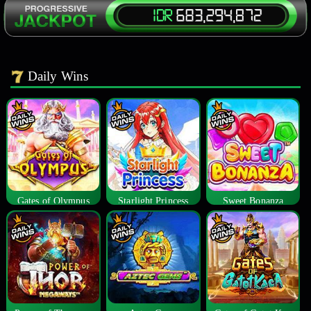
Daily Wins
Gates of Olympus
Starlight Princess
Sweet Bonanza