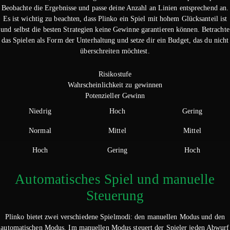
Beobachte die Ergebnisse und passe deine Anzahl an Linien entsprechend an.
Es ist wichtig zu beachten, dass Plinko ein Spiel mit hohem Glücksanteil ist
und selbst die besten Strategien keine Gewinne garantieren können. Betrachte
das Spielen als Form der Unterhaltung und setze dir ein Budget, das du nicht
überschreiten möchtest.
Risikostufe
Wahrscheinlichkeit zu gewinnen
Potenzieller Gewinn
Niedrig
Hoch
Gering
Normal
Mittel
Mittel
Hoch
Gering
Hoch
Automatisches Spiel und manuelle
Steuerung
Plinko bietet zwei verschiedene Spielmodi: den manuellen Modus und den
automatischen Modus. Im manuellen Modus steuert der Spieler jeden Abwurf