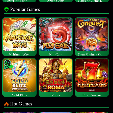
Power of Thor Megaways
Aztec Gems
Gates of Gatot Kaca
Popular Games
Mahjong Ways
Koi Gate
Gem Saviour Conquest
Gold Blitz
Roma
Fiery Sevens
Hot Games