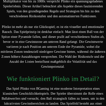
Multiplikator von bis zu 1000x verspricht Plinko ein spannungsgeladenes
Spielerlebnis. Dieser Artikel beleuchtet alle Aspekte dieses faszinierenden
Spiels, von den grundlegenden Regeln und Strategien bis hin zu den
verschiedenen Risikostufen und den automatisierten Funktionen.
Plinko ist mehr als nur ein Glücksspiel; es ist ein visueller und emotionaler
Rausch. Das Spielprinzip ist denkbar einfach: Man lässt einen Ball von der
Spitze einer Pyramide fallen, und dieser prallt auf verschiedenen Stufen ab,
bevor er in eine Gewinnzone am unteren Rand gelangt. Die Gewinnwerte
variieren je nach Position am unteren Ende der Pyramide, wobei die
mittleren Zonen tendenziell niedrigere Gewinne bieten, während die äußeren
Zonen höhere Auszahlungen versprechen. Die Wahl der Risikostufe und der
Anzahl der Linien beeinflusst maßgeblich die Volatilität und das
Gewinnpotenzial.
Wie funktioniert Plinko im Detail?
Das Spiel Plinko von BGaming ist eine moderne Interpretation eines
klassischen Geschicklichkeitspiels. Der Spieler übernimmt die Rolle eines
Ballabwerfers und versucht, den Ball strategisch fallen zu lassen, um in den
lukrativsten Gewinnbereichen zu landen. Das Spielfeld besteht aus einer