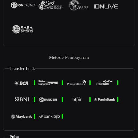
Metode Pembayaran
Transfer Bank
Pulsa