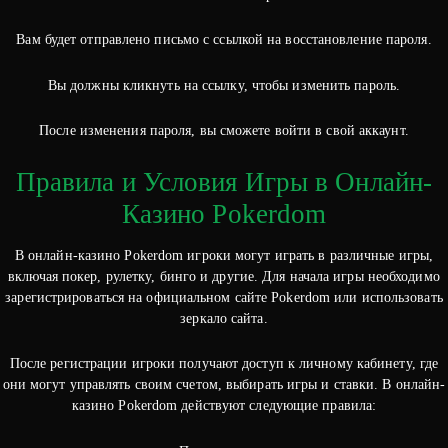
Вам будет отправлено письмо с ссылкой на восстановление пароля.
Вы должны кликнуть на ссылку, чтобы изменить пароль.
После изменения пароля, вы сможете войти в свой аккаунт.
Правила и Условия Игры в Онлайн-
Казино Pokerdom
В онлайн-казино Pokerdom игроки могут играть в различные игры,
включая покер, рулетку, бинго и другие. Для начала игры необходимо
зарегистрироваться на официальном сайте Pokerdom или использовать
зеркало сайта.
После регистрации игроки получают доступ к личному кабинету, где
они могут управлять своим счетом, выбирать игры и ставки. В онлайн-
казино Pokerdom действуют следующие правила: