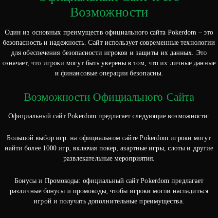
Возможности
Один из основных преимуществ официального сайта Pokerdom – это
безопасность и надежность. Сайт использует современные технологии
для обеспечения безопасности игроков и защиты их данных. Это
означает, что игроки могут быть уверены в том, что их личные данные
и финансовые операции безопасны.
Возможности Официального Сайта
Официальный сайт Pokerdom предлагает следующие возможности:
Большой выбор игр: на официальном сайте Pokerdom игроки могут
найти более 1000 игр, включая покер, азартные игры, слоты и другие
развлекательные мероприятия.
Бонусы и Промокоды: официальный сайт Pokerdom предлагает
различные бонусы и промокоды, чтобы игроки могли насладиться
игрой и получать дополнительные преимущества.