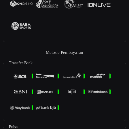
Metode Pembayaran
Transfer Bank
Pulsa