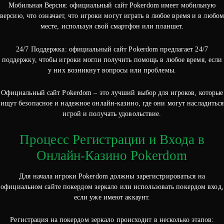
Мобильная Версия: официальный сайт Pokerdom имеет мобильную
версию, что означает, что игроки могут играть в любое время и в любом
месте, используя свой смартфон или планшет.
24/7 Поддержка: официальный сайт Pokerdom предлагает 24/7
поддержку, чтобы игроки могли получить помощь в любое время, если
у них возникнут вопросы или проблемы.
Официальный сайт Pokerdom – это лучший выбор для игроков, которые
ищут безопасное и надежное онлайн-казино, где они могут насладиться
игрой и получать удовольствие.
Процесс Регистрации и Входа в
Онлайн-Казино Pokerdom
Для начала игроки Pokerdom должны зарегистрироваться на
официальном сайте покердом зеркало или использовать покердом вход,
если уже имеют аккаунт.
Регистрация на покердом зеркало происходит в несколько этапов: