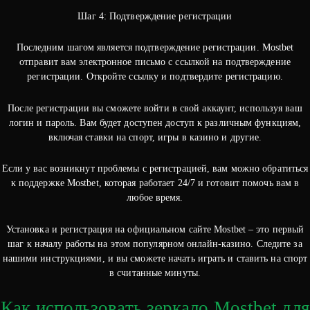
Шаг 4: Подтверждение регистрации
Последним шагом является подтверждение регистрации. Mostbet
отправит вам электронное письмо с ссылкой на подтверждение
регистрации. Откройте ссылку и подтвердите регистрацию.
После регистрации вы сможете войти в свой аккаунт, используя ваш
логин и пароль. Вам будет доступен доступ к различным функциям,
включая ставки на спорт, игры в казино и другие.
Если у вас возникнут проблемы с регистрацией, вам можно обратиться
к поддержке Mostbet, которая работает 24/7 и готовит помочь вам в
любое время.
Установка и регистрация на официальном сайте Mostbet – это первый
шаг к началу работы на этом популярном онлайн-казино. Следите за
нашими инструкциями, и вы сможете начать играть и ставить на спорт
в считанные минуты.
Как использовать зеркало Mostbet для