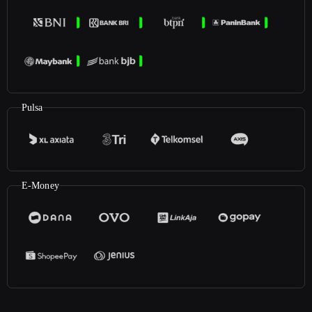
Pulsa
E-Money