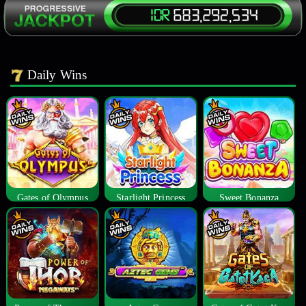
Daily Wins
Gates of Olympus
Starlight Princess
Sweet Bonanza