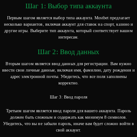
Шаг 1: Выбор типа аккаунта
Первым шагом является выбор типа аккаунта. Mostbet предлагает
несколько вариантов, включая аккаунт для ставок на спорт, казино и
другие игры. Выберите тип аккаунта, который соответствует вашим
интересам.
Шаг 2: Ввод данных
Вторым шагом является ввод данных для регистрации. Вам нужно
ввести свои личные данные, включая имя, фамилию, дату рождения и
адрес электронной почты. Убедитесь, что все поля заполнены
корректно.
Шаг 3: Ввод пароля
Третьим шагом является ввод пароля для вашего аккаунта. Пароль
должен быть сложным и содержать как минимум 8 символов.
Убедитесь, что вы не забыли пароль, иначе вам будет сложно войти в
свой аккаунт.