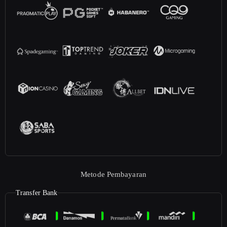
Metode Pembayaran
Transfer Bank