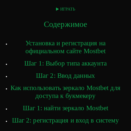
▶️ ИГРАТЬ
Содержимое
Установка и регистрация на
официальном сайте Mostbet
Шаг 1: Выбор типа аккаунта
Шаг 2: Ввод данных
Как использовать зеркало Mostbet для
доступа к букмекеру
Шаг 1: найти зеркало Mostbet
Шаг 2: регистрация и вход в систему