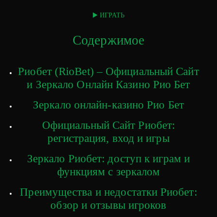
▶️ ИГРАТЬ
Содержимое
Риобет (RioBet) – Официальный Сайт
и Зеркало Онлайн Казино Рио Бет
Зеркало онлайн-казино Рио Бет
Официальный Сайт Риобет:
регистрация, вход и игры
Зеркало Риобет: доступ к играм и
функциям с зеркалом
Преимущества и недостатки Риобет:
обзор и отзывы игроков