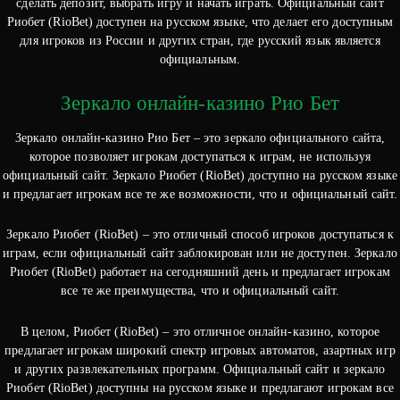
сделать депозит, выбрать игру и начать играть. Официальный сайт
Риобет (RioBet) доступен на русском языке, что делает его доступным
для игроков из России и других стран, где русский язык является
официальным.
Зеркало онлайн-казино Рио Бет
Зеркало онлайн-казино Рио Бет – это зеркало официального сайта,
которое позволяет игрокам доступаться к играм, не используя
официальный сайт. Зеркало Риобет (RioBet) доступно на русском языке
и предлагает игрокам все те же возможности, что и официальный сайт.
Зеркало Риобет (RioBet) – это отличный способ игроков доступаться к
играм, если официальный сайт заблокирован или не доступен. Зеркало
Риобет (RioBet) работает на сегодняшний день и предлагает игрокам
все те же преимущества, что и официальный сайт.
В целом, Риобет (RioBet) – это отличное онлайн-казино, которое
предлагает игрокам широкий спектр игровых автоматов, азартных игр
и других развлекательных программ. Официальный сайт и зеркало
Риобет (RioBet) доступны на русском языке и предлагают игрокам все