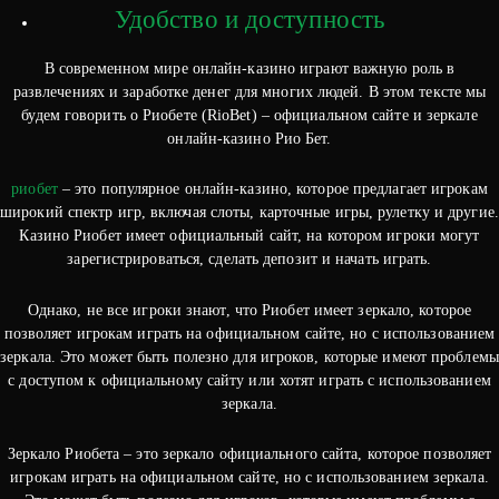
Удобство и доступность
В современном мире онлайн-казино играют важную роль в
развлечениях и заработке денег для многих людей. В этом тексте мы
будем говорить о Риобете (RioBet) – официальном сайте и зеркале
онлайн-казино Рио Бет.
риобет
– это популярное онлайн-казино, которое предлагает игрокам
широкий спектр игр, включая слоты, карточные игры, рулетку и другие.
Казино Риобет имеет официальный сайт, на котором игроки могут
зарегистрироваться, сделать депозит и начать играть.
Однако, не все игроки знают, что Риобет имеет зеркало, которое
позволяет игрокам играть на официальном сайте, но с использованием
зеркала. Это может быть полезно для игроков, которые имеют проблемы
с доступом к официальному сайту или хотят играть с использованием
зеркала.
Зеркало Риобета – это зеркало официального сайта, которое позволяет
игрокам играть на официальном сайте, но с использованием зеркала.