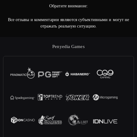
Обратите внимание:
Все отзывы и комментарии являются субъективными и могут не
отражать реальную ситуацию.
Penyedia Games