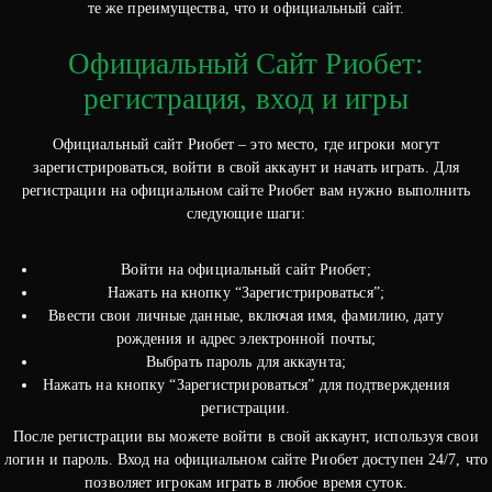
те же преимущества, что и официальный сайт.
Официальный Сайт Риобет:
регистрация, вход и игры
Официальный сайт Риобет – это место, где игроки могут
зарегистрироваться, войти в свой аккаунт и начать играть. Для
регистрации на официальном сайте Риобет вам нужно выполнить
следующие шаги:
Войти на официальный сайт Риобет;
Нажать на кнопку “Зарегистрироваться”;
Ввести свои личные данные, включая имя, фамилию, дату
рождения и адрес электронной почты;
Выбрать пароль для аккаунта;
Нажать на кнопку “Зарегистрироваться” для подтверждения
регистрации.
После регистрации вы можете войти в свой аккаунт, используя свои
логин и пароль. Вход на официальном сайте Риобет доступен 24/7, что
позволяет игрокам играть в любое время суток.