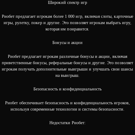
Широкий спектр игр
Риобет предлагает игрокам более 1 000 игр, включая слоты, карточные
игры, рулетку, покер и другие. Это позволяет игрокам выбрать игру,
которая им понравится.
Бонусы и акции
Риобет предлагает игрокам различные бонусы и акции, включая
приветственные бонусы, реферальные бонусы и другие. Это позволяет
игрокам получать дополнительные выигрыши и улучшать свои шансы
на выигрыш.
Безопасность и конфиденциальность
Риобет обеспечивает безопасность и конфиденциальность игроков,
используя современные технологии и системы безопасности.
Недостатки Риобет: