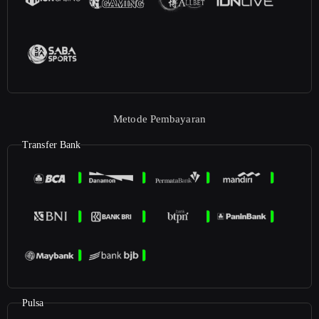
Metode Pembayaran
Transfer Bank
Pulsa