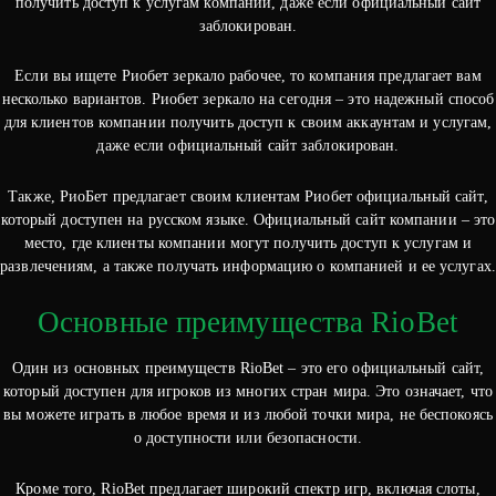
получить доступ к услугам компании, даже если официальный сайт
заблокирован.
Если вы ищете Риобет зеркало рабочее, то компания предлагает вам
несколько вариантов. Риобет зеркало на сегодня – это надежный способ
для клиентов компании получить доступ к своим аккаунтам и услугам,
даже если официальный сайт заблокирован.
Также, РиоБет предлагает своим клиентам Риобет официальный сайт,
который доступен на русском языке. Официальный сайт компании – это
место, где клиенты компании могут получить доступ к услугам и
развлечениям, а также получать информацию о компанией и ее услугах.
Основные преимущества RioBet
Один из основных преимуществ RioBet – это его официальный сайт,
который доступен для игроков из многих стран мира. Это означает, что
вы можете играть в любое время и из любой точки мира, не беспокоясь
о доступности или безопасности.
Кроме того, RioBet предлагает широкий спектр игр, включая слоты,