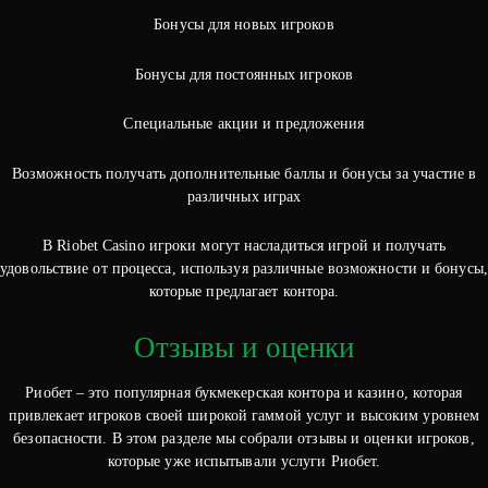
Бонусы для новых игроков
Бонусы для постоянных игроков
Специальные акции и предложения
Возможность получать дополнительные баллы и бонусы за участие в
различных играх
В Riobet Casino игроки могут насладиться игрой и получать
удовольствие от процесса, используя различные возможности и бонусы,
которые предлагает контора.
Отзывы и оценки
Риобет – это популярная букмекерская контора и казино, которая
привлекает игроков своей широкой гаммой услуг и высоким уровнем
безопасности. В этом разделе мы собрали отзывы и оценки игроков,
которые уже испытывали услуги Риобет.