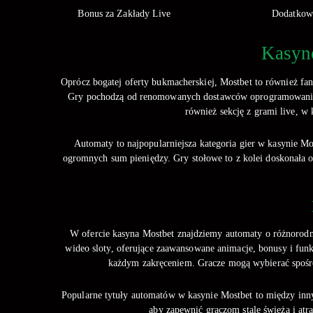
Bonus za Zakłady Live
Dodatkowa
Kasyn
Oprócz bogatej oferty bukmacherskiej, Mostbet to również fan
Gry pochodzą od renomowanych dostawców oprogramowania, t
również sekcję z grami live, 
Automaty to najpopularniejsza kategoria gier w kasynie M
ogromnych sum pieniędzy. Gry stołowe to z kolei doskonała op
W ofercie kasyna Mostbet znajdziemy automaty o różnorodne
wideo sloty, oferujące zaawansowane animacje, bonusy i fun
każdym zakręceniem. Gracze mogą wybierać spoś
Popularne tytuły automatów w kasynie Mostbet to między inn
aby zapewnić graczom stale świeżą i atr