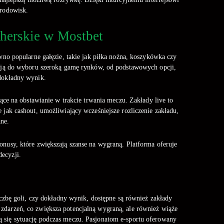
środowisk.
herskie w Mostbet
no popularne gałęzie, takie jak piłka nożna, koszykówka czy
 mają do wyboru szeroką gamę rynków, od podstawowych opcji,
 dokładny wynik.
ce na obstawianie w trakcie trwania meczu. Zakłady live to
e jak cashout, umożliwiający wcześniejsze rozliczenie zakładu,
ne.
onusy, które zwiększają szanse na wygraną. Platforma oferuje
ecyzji.
zbę goli, czy dokładny wynik, dostępne są również zakłady
zdarzeń, co zwiększa potencjalną wygraną, ale również wiąże
 się sytuację podczas meczu. Pasjonatom e-sportu oferowany