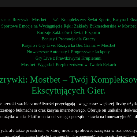
Granice Rozrywki: Mostbet – Twój Kompleksowy Świat Sportu, Kasyna i Eksc
Sportowe Emocje na Wyciągnięcie Ręki: Zakłady Bukmacherskie w Mostbet
Rodzaje Zakładów i Świat E-sportu
Bonusy i Promocje dla Graczy
Kasyno i Gry Live: Rozrywka Bez Granic w Mostbet
Nowoczesne Automaty i Progresywne Jackpoty
Gry Live z Prawdziwymi Krupierami
Mostbet: Wygoda i Bezpieczeństwo w Twoich Rękach
ozrywki: Mostbet – Twój Kompleksow
Ekscytujących Gier.
ce szeroki wachlarz możliwości przyciągają uwagę coraz większej liczby uż
oczesnego bukmachera oraz kasyna internetowego. Oferuje on unikalne doświa
wo użytkowania. Platforma ta od samego początku stawia na innowacyjność i d
wych, ale także przestrzeń, w której można spróbować szczęścia w różnorodn
a, wprowadzając nowe funkcje i promocje, aby zapewnić swoim użytkownikom 