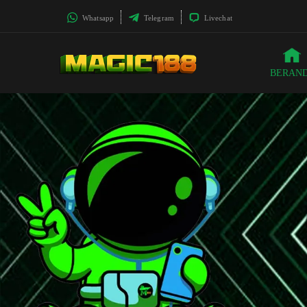
Whatsapp
Telegram
Livechat
BERAN