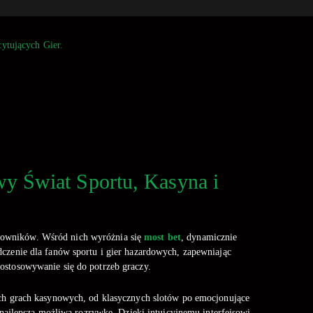
ytujących Gier.
y Świat Sportu, Kasyna i
ytkowników. Wśród nich wyróżnia się
most bet
, dynamicznie
dczenie dla fanów sportu i gier hazardowych, zapewniając
ostosowywanie się do potrzeb graczy.
ych grach kasynowych, od klasycznych slotów po emocjonujące
najlepszą możliwą rozrywkę. Dzięki intuicyjnemu interfejsowi