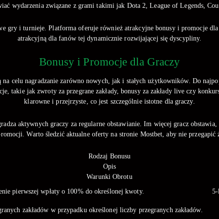
wiać wydarzenia związane z grami takimi jak Dota 2, League of Legends, Count
e gry i turnieje. Platforma oferuje również atrakcyjne bonusy i promocje dla 
atrakcyjną dla fanów tej dynamicznie rozwijającej się dyscypliny.
Bonusy i Promocje dla Graczy
ą na celu nagradzanie zarówno nowych, jak i stałych użytkowników. Do najpop
je, takie jak zwroty za przegrane zakłady, bonusy za zakłady live czy konk
klarowne i przejrzyste, co jest szczególnie istotne dla graczy.
gradza aktywnych graczy za regularne obstawianie. Im więcej gracz obstawi
omocji. Warto śledzić aktualne oferty na stronie Mostbet, aby nie przegapić
Rodzaj Bonusu
Opis
Warunki Obrotu
nie pierwszej wpłaty o 100% do określonej kwoty.
5-
ranych zakładów w przypadku określonej liczby przegranych zakładów.