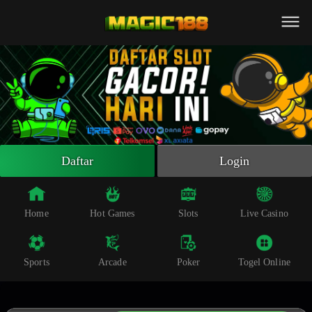
Beranda
Slot Online
Live Casino
Sportsbook
Arcade
Togel Online
Daftar
Login
Poker
Whatsapp
Home
Hot Games
Slots
Live Casino
Telegram
Sports
Arcade
Poker
Togel Online
Livechat