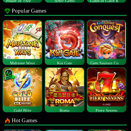
Power of Thor Megaways
Aztec Gems
Gates of Gatot Kaca
Popular Games
Mahjong Ways
Koi Gate
Gem Saviour Conquest
Gold Blitz
Roma
Fiery Sevens
Hot Games