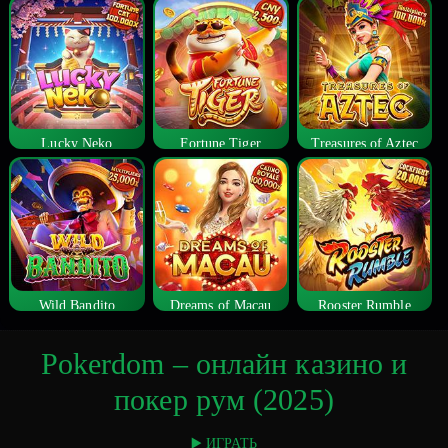
Lucky Neko
Fortune Tiger
Treasures of Aztec
Wild Bandito
Dreams of Macau
Rooster Rumble
Pokerdom – онлайн казино и
покер рум (2025)
▶️ ИГРАТЬ