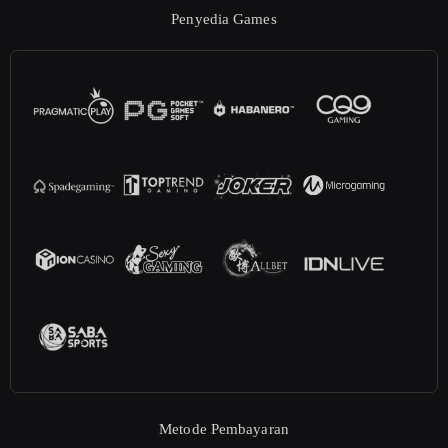
Penyedia Games
Metode Pembayaran