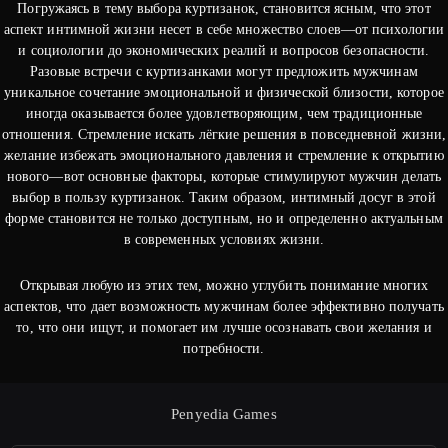
Погружаясь в тему выбора куртизанок, становится ясным, что этот
аспект интимной жизни несет в себе множество слоев—от психологии
и социологии до экономических реалий и вопросов безопасности.
Разовые встречи с куртизанками могут предложить мужчинам
уникальное сочетание эмоциональной и физической близости, которое
иногда оказывается более удовлетворяющим, чем традиционные
отношения. Стремление искать лёгкие решения в повседневной жизни,
желание избежать эмоционального давления и стремление к открытию
нового—вот основные факторы, которые стимулируют мужчин делать
выбор в пользу куртизанок. Таким образом, интимный досуг в этой
форме становится не только доступным, но и определенно актуальным
в современных условиях жизни.
Открывая любую из этих тем, можно углубить понимание многих
аспектов, что дает возможность мужчинам более эффективно получать
то, что они ищут, и помогает им лучше осознавать свои желания и
потребности.
Penyedia Games