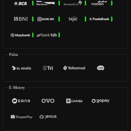
Pulsa
E-Money