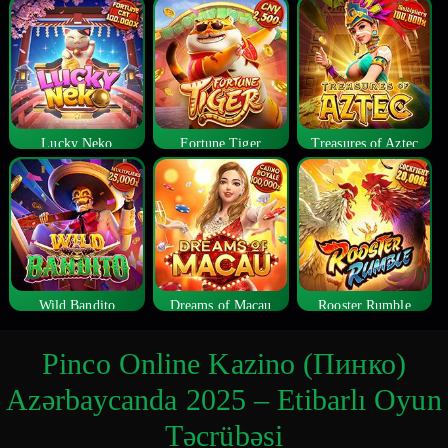
Lucky Neko
Fortune Tiger
Treasures of Aztec
Wild Bandito
Dreams of Macau
Rooster Rumble
Pinco Online Kazino (Пинко)
Azərbaycanda 2025 – Etibarlı Oyun
Təcrübəsi