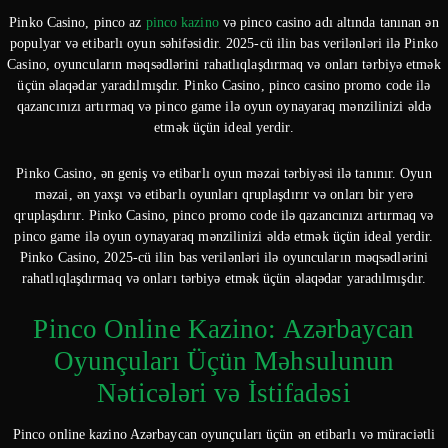
Pinko Casino, pinco az
pinco kazino
və pinco casino adı altında tanınan ən
populyar və etibarlı oyun səhifəsidir. 2025-cü ilin bas verilənləri ilə Pinko
Casino, oyuncuların məqsədlərini rahatlıqlaşdırmaq və onları tərbiyə etmək
üçün əlaqədar yaradılmışdır. Pinko Casino, pinco casino promo code ilə
qazancınızı artırmaq və pinco game ilə oyun oynayaraq mənzilinizi əldə
etmək üçün ideal yerdir.
Pinko Casino, ən geniş və etibarlı oyun məzai tərbiyəsi ilə tanınır. Oyun
məzai, ən yaxşı və etibarlı oyunları qruplaşdırır və onları bir yerə
qruplaşdırır. Pinko Casino, pinco promo code ilə qazancınızı artırmaq və
pinco game ilə oyun oynayaraq mənzilinizi əldə etmək üçün ideal yerdir.
Pinko Casino, 2025-cü ilin bas verilənləri ilə oyuncuların məqsədlərini
rahatlıqlaşdırmaq və onları tərbiyə etmək üçün əlaqədar yaradılmışdır.
Pinco Online Kazino: Azərbaycan
Oyunçuları Üçün Məhsulunun
Nəticələri və İstifadəsi
Pinco online kazino Azərbaycan oyunçuları üçün ən etibarlı və müraciətli