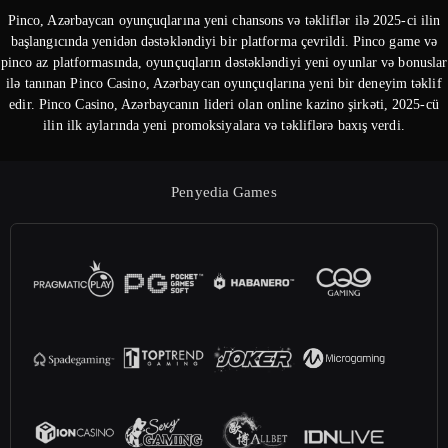
Pinco, Azərbaycan oyunçuqlarına yeni chansons və təkliflər ilə 2025-ci ilin
başlangıcında yenidən dəstəkləndiyi bir platforma çevrildi. Pinco game və
pinco az platformasında, oyunçuqların dəstəkləndiyi yeni oyunlar və bonuslar
ilə tanınan Pinco Casino, Azərbaycan oyunçuqlarına yeni bir deneyim təklif
edir. Pinco Casino, Azərbaycanın lideri olan online kazino şirkəti, 2025-cü
ilin ilk aylarında yeni promoksiyalara və təkliflərə baxış verdi.
Penyedia Games