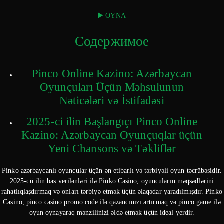
▶️ OYNA
Содержимое
Pinco Online Kazino: Azərbaycan
Oyunçuları Üçün Məhsulunun
Nəticələri və İstifadəsi
2025-ci ilin Başlangıçı Pinco Online
Kazino: Azərbaycan Oyunçuqlar üçün
Yeni Chansons və Təkliflər
Pinko azərbaycanlı oyuncular üçün ən etibarlı və tərbiyəli oyun təcrübəsidir.
2025-cü ilin bas verilənləri ilə Pinko Casino, oyuncuların məqsədlərini
rahatlıqlaşdırmaq və onları tərbiyə etmək üçün əlaqədar yaradılmışdır. Pinko
Casino, pinco casino promo code ilə qazancınızı artırmaq və pinco game ilə
oyun oynayaraq mənzilinizi əldə etmək üçün ideal yerdir.