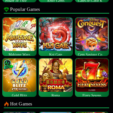
Power of Thor Megaways
Aztec Gems
Gates of Gatot Kaca
Popular Games
Mahjong Ways
Koi Gate
Gem Saviour Conquest
Gold Blitz
Roma
Fiery Sevens
Hot Games