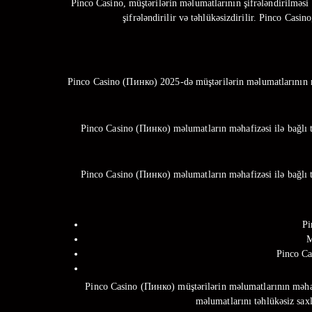
Pinco Casino, müştərilərin məlumatlarının şifrələndirilməsi 
şifrələndirilir və təhlükəsizdirilir. Pinco Cas
Pinco Casino (Пинко) 2025-də müştərilərin məlumatlarının məh
Pinco Casino (Пинко) məlumatların məhafizəsi ilə bağlı təh
Pinco Casino (Пинко) məlumatların məhafizəsi ilə bağlı təh
Pi
M
Pinco Ca
Pinco Casino (Пинко) müştərilərin məlumatlarının məhafizə
məlumatlarını təhlükəsiz sax