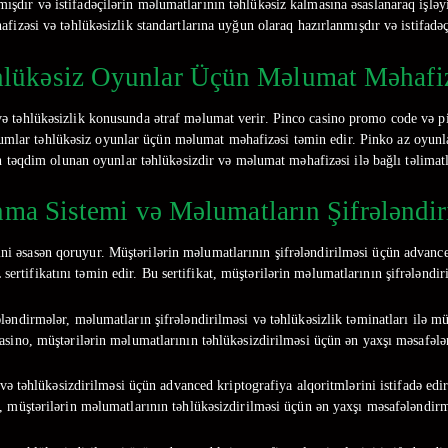
ışdır və istifadəçilərin məlumatlarının təhlükəsiz kalmasına əsaslanaraq işləy
zəsi və təhlükəsizlik standartlarına uyğun olaraq hazırlanmışdır və istifadəç
lükəsiz Oyunlar Üçün Məlumat Məhafi
təhlükəsizlik konusunda ətraf məlumat verir. Pinco casino promo code və p
urumlar təhlükəsiz oyunlar üçün məlumat məhafizəsi təmin edir. Pinko az oyunla
n təqdim olunan oyunlar təhlükəsizdir və məlumat məhafizəsi ilə bağlı təlimatla
ma Sistemi və Məlumatların Şifrələndir
i əsasən qoruyur. Müştərilərin məlumatlarının şifrələndirilməsi üçün advanced
sertifikatını təmin edir. Bu sertifikat, müştərilərin məlumatlarının şifrələndir
dirmələr, məlumatların şifrələndirilməsi və təhlükəsizlik təminatları ilə mür
 Casino, müştərilərin məlumatlarının təhlükəsizdirilməsi üçün ən yaxşı məsafəl
və təhlükəsizdirilməsi üçün advanced kriptografiya alqoritmlərini istifadə edir
ino, müştərilərin məlumatlarının təhlükəsizdirilməsi üçün ən yaxşı məsafələndirm