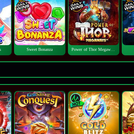
s
Sweet Bonanza
Power of Thor Megaways