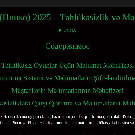
(Пинко) 2025 – Təhlükəsizlik və Mə
▶️ OYNA
Содержимое
Təhlükəsiz Oyunlar Üçün Məlumat Məhafizəsi
orunma Sistemi və Məlumatların Şifrələndirilmə
Müştərilərin Məlumatlarının Məhafizəsi
əsizliklərə Qarşı Qoruma və Məlumatların Məh
k standartlarına uyğun olaraq hazırlanmışdır. Bu platforma qədər dəfə Pinco p
unur. Pinco və Pinco az adlı qurumlar, məlumatların təhlükəsiz kalmasına və is