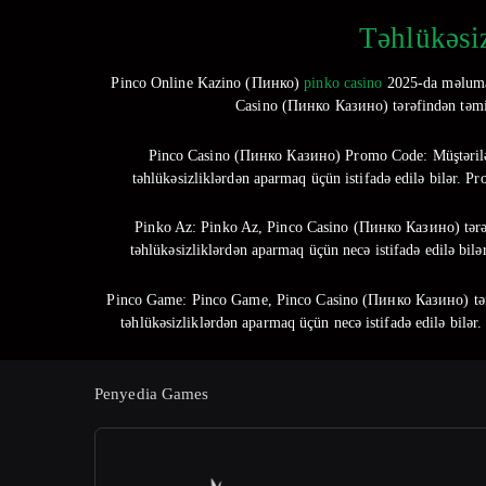
Təhlükəsi
Pinco Online Kazino (Пинко)
pinko casino
2025-da məlumatl
Casino (Пинко Казино) tərəfindən təmin 
Pinco Casino (Пинко Казино) Promo Code: Müştərilərin
təhlükəsizliklərdən aparmaq üçün istifadə edilə bilər. P
Pinko Az: Pinko Az, Pinco Casino (Пинко Казино) tərəfi
təhlükəsizliklərdən aparmaq üçün necə istifadə edilə bilə
Pinco Game: Pinco Game, Pinco Casino (Пинко Казино) tərəfi
təhlükəsizliklərdən aparmaq üçün necə istifadə edilə bilər
Penyedia Games