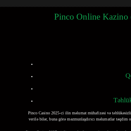
Pinco Online Kazino 
Q
Təhlük
Pinco Casino 2025-ci ilin məlumat mühafizəsi və təhlükəsizli
verilə bilər, buna görə məzmunlaşdırıcı məlumatlar təqdim ol