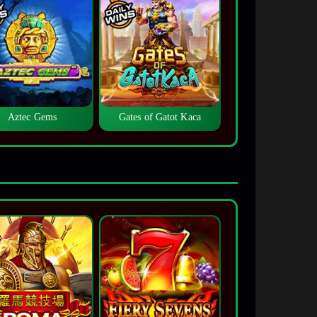
Aztec Gems
Gates of Gatot Kaca