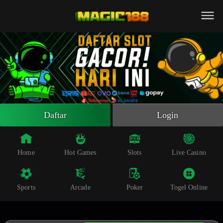
Beranda
Slot Online
Live Casino
Sportsbook
Arcade
Togel Online
Daftar
Login
Poker
Whatsapp
Home
Hot Games
Slots
Live Casino
Telegram
Sports
Arcade
Poker
Togel Online
Livechat