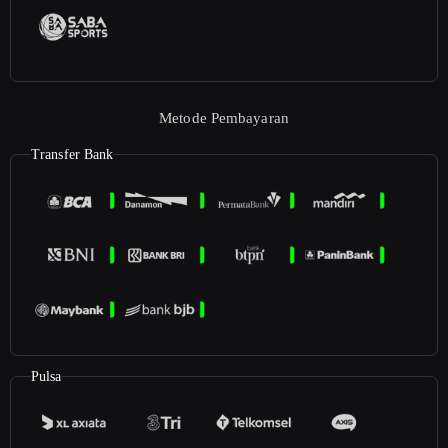
Metode Pembayaran
Transfer Bank
Pulsa