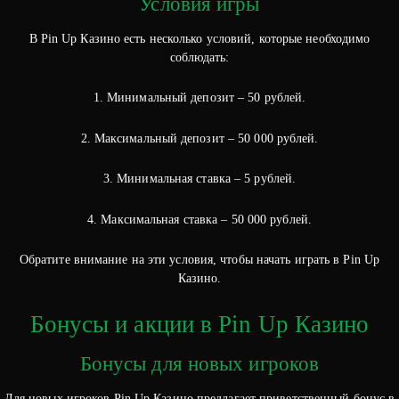
Условия игры
В Pin Up Казино есть несколько условий, которые необходимо
соблюдать:
1. Минимальный депозит – 50 рублей.
2. Максимальный депозит – 50 000 рублей.
3. Минимальная ставка – 5 рублей.
4. Максимальная ставка – 50 000 рублей.
Обратите внимание на эти условия, чтобы начать играть в Pin Up
Казино.
Бонусы и акции в Pin Up Казино
Бонусы для новых игроков
Для новых игроков Pin Up Казино предлагает приветственный бонус в