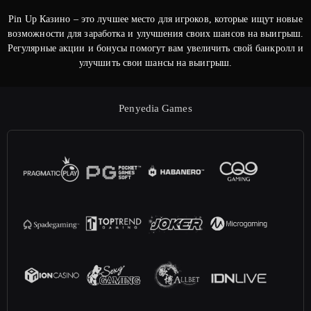
Pin Up Казино – это лучшее место для игроков, которые ищут новые
возможности для заработка и улучшения своих шансов на выигрыш.
Регулярные акции и бонусы помогут вам увеличить свой банкролл и
улучшить свои шансы на выигрыш.
Penyedia Games