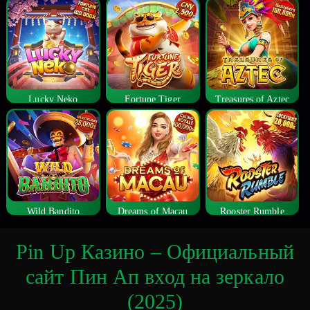
Lucky Neko
Fortune Tiger
Treasures of Aztec
Wild Bandito
Dreams of Macau
Rooster Rumble
Pin Up Казино – Официальный
сайт Пин Ап вход на зеркало
(2025)