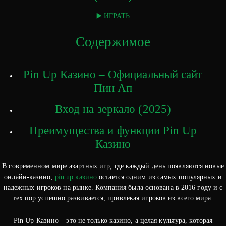
▶️ ИГРАТЬ
Содержимое
Pin Up Казино – Официальный сайт
Пин Ап
Вход на зеркало (2025)
Преимущества и функции Pin Up
Казино
В современном мире азартных игр, где каждый день появляются новые
онлайн-казино,
pin up казино
остается одним из самых популярных и
надежных игроков на рынке. Компания была основана в 2016 году и с
тех пор успешно развивается, привлекая игроков из всего мира.
Pin Up Казино – это не только казино, а целая культура, которая