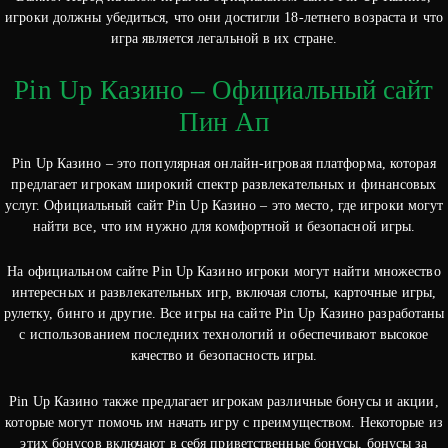
игроки должны убедиться, что они достигли 18-летнего возраста и что
игра является легальной в их стране.
Pin Up Казино – Официальный сайт
Пин Ап
Pin Up Казино – это популярная онлайн-игровая платформа, которая
предлагает игрокам широкий спектр развлекательных и финансовых
услуг. Официальный сайт Pin Up Казино – это место, где игроки могут
найти все, что им нужно для комфортной и безопасной игры.
На официальном сайте Pin Up Казино игроки могут найти множество
интересных и развлекательных игр, включая слоты, карточные игры,
рулетку, бинго и другие. Все игры на сайте Pin Up Казино разработаны
с использованием последних технологий и обеспечивают высокое
качество и безопасность игры.
Pin Up Казино также предлагает игрокам различные бонусы и акции,
которые могут помочь им начать игру с преимуществом. Некоторые из
этих бонусов включают в себя приветственные бонусы, бонусы за