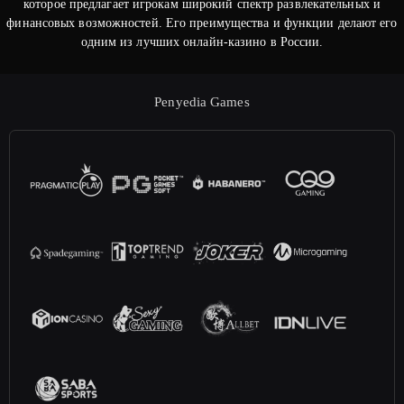
которое предлагает игрокам широкий спектр развлекательных и
финансовых возможностей. Его преимущества и функции делают его
одним из лучших онлайн-казино в России.
Penyedia Games