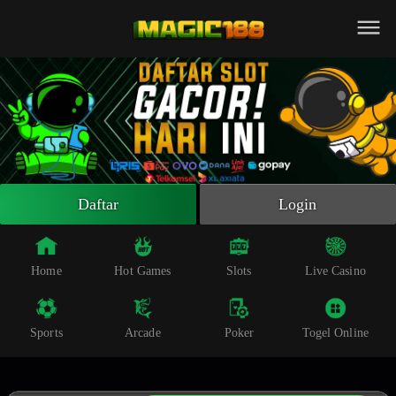
Beranda
Slot Online
Live Casino
Sportsbook
Arcade
Togel Online
Daftar
Login
Poker
Whatsapp
Home
Hot Games
Slots
Live Casino
Telegram
Sports
Arcade
Poker
Togel Online
Livechat