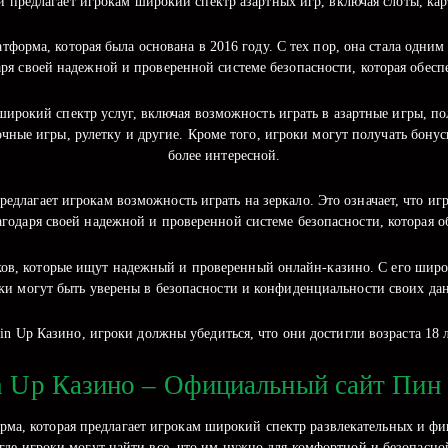
 предлагает игрокам широкий спектр азартных игр, включая слоты, кар
тформа, которая была основана в 2016 году. С тех пор, она стала одни
аря своей надежной и проверенной системе безопасности, которая обес
ирокий спектр услуг, включая возможность играть в азартные игры, по
точные игры, рулетку и другие. Кроме того, игроки могут получать бонус
более интересной.
едлагает игрокам возможность играть на зеркало. Это означает, что иг
агодаря своей надежной и проверенной системе безопасности, которая о
оков, которые ищут надежный и проверенный онлайн-казино. С его широ
ки могут быть уверены в безопасности и конфиденциальности своих да
 Up Казино, игроки должны убедиться, что они достигли возраста 18 ле
n Up Казино – Официальный сайт Пин
орма, которая предлагает игрокам широкий спектр развлекательных и фи
 где игроки могут найти все, что им нужно для комфортной и безопасно