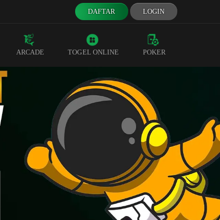
DAFTAR
LOGIN
ARCADE
TOGEL ONLINE
POKER