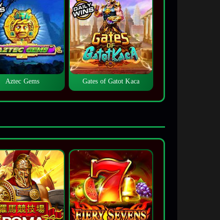
Aztec Gems
Gates of Gatot Kaca