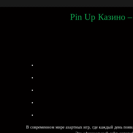
Pin Up Казино –
В современном мире азартных игр, где каждый день появ