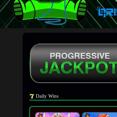
Daily Wins