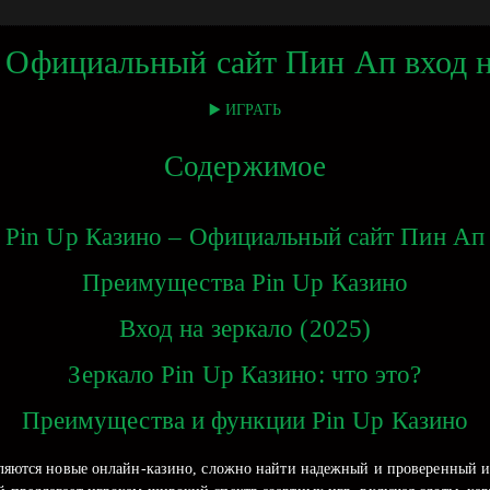
 Официальный сайт Пин Ап вход н
▶️ ИГРАТЬ
Содержимое
Pin Up Казино – Официальный сайт Пин Ап
Преимущества Pin Up Казино
Вход на зеркало (2025)
Зеркало Pin Up Казино: что это?
Преимущества и функции Pin Up Казино
ляются новые онлайн-казино, сложно найти надежный и проверенный иг