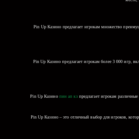
Pin Up Казино предлагает игрокам множество преимущ
Pin Up Казино предлагает игрокам более 3 000 игр, в
Pin Up Казино
пин ап кз
предлагает игрокам различные 
Pin Up Казино – это отличный выбор для игроков, кот