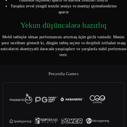
Gündəlik ölçmələri aparın və statistik trendləri izləyin
Yarışdan əvvəl yüngül texniki sessiya və məntiqi qiymətləndirmə
aparın
Yekun düşüncələrə hazırlıq
Mobil tətbiqlər idman performansını artırmaq üçün güclü vasitədir. Mənim
şəxsi təcrübəm göstərdi ki, düzgün tətbiq seçimi və disiplinli istifadəsi məşq
nəticələrini əhəmiyyətli dərəcədə yaxşılaşdırır və yarışlarda stabil performans
verir.
Penyedia Games