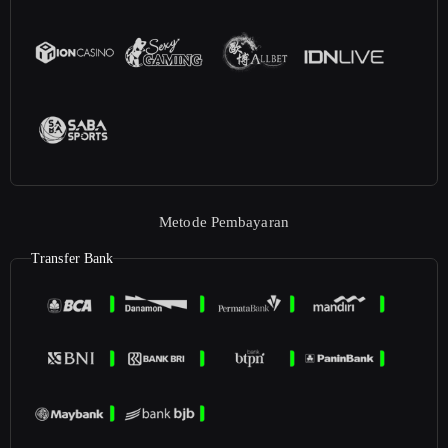
Metode Pembayaran
Transfer Bank