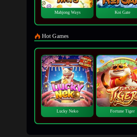
Mahjong Ways
Koi Gate
Hot Games
Lucky Neko
Fortune Tiger