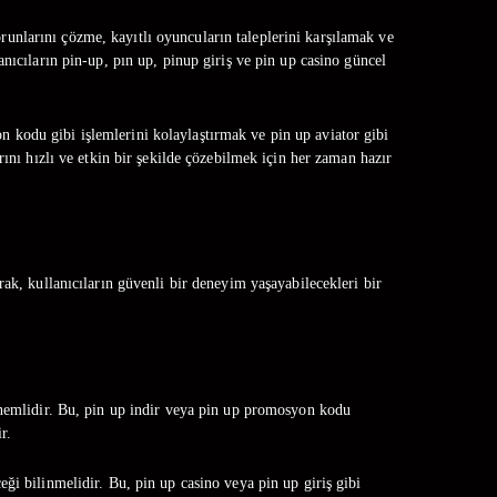
orunlarını çözme, kayıtlı oyuncuların taleplerini karşılamak ve
anıcıların pin-up, pın up, pinup giriş ve pin up casino güncel
on kodu gibi işlemlerini kolaylaştırmak ve pin up aviator gibi
rını hızlı ve etkin bir şekilde çözebilmek için her zaman hazır
rak, kullanıcıların güvenli bir deneyim yaşayabilecekleri bir
önemlidir. Bu, pin up indir veya pin up promosyon kodu
r.
ği bilinmelidir. Bu, pin up casino veya pin up giriş gibi