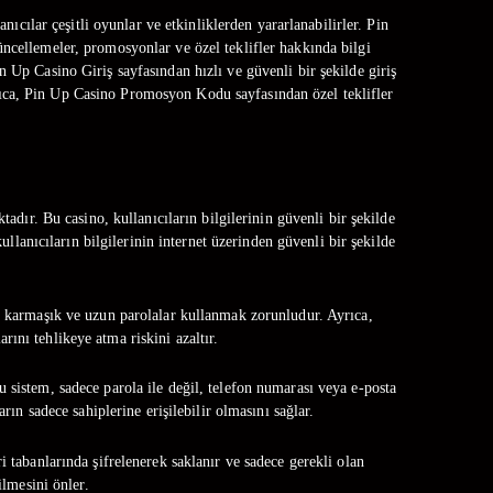
ıcılar çeşitli oyunlar ve etkinliklerden yararlanabilirler. Pin
üncellemeler, promosyonlar ve özel teklifler hakkında bilgi
n Up Casino Giriş sayfasından hızlı ve güvenli bir şekilde giriş
Ayrıca, Pin Up Casino Promosyon Kodu sayfasından özel teklifler
dır. Bu casino, kullanıcıların bilgilerinin güvenli bir şekilde
ullanıcıların bilgilerinin internet üzerinden güvenli bir şekilde
in karmaşık ve uzun parolalar kullanmak zorunludur. Ayrıca,
ını tehlikeye atma riskini azaltır.
 sistem, sadece parola ile değil, telefon numarası veya e-posta
ın sadece sahiplerine erişilebilir olmasını sağlar.
i tabanlarında şifrelenerek saklanır ve sadece gerekli olan
ilmesini önler.