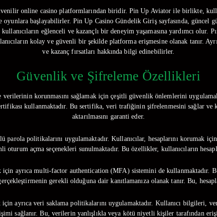
ilir online casino platformlarından biridir. Pin Up Aviator ile birlikte, kullan
e oyunlara başlayabilirler. Pin Up Casino Gündelik Giriş sayfasında, güncel g
 kullanıcıların eğlenceli ve kazançlı bir deneyim yaşamasına yardımcı olur. Pı
llanıcıların kolay ve güvenli bir şekilde platforma erişmesine olanak tanır. 
ve kazanç fırsatları hakkında bilgi edinebilirler.
Güvenlik ve Şifreleme Özellikleri
verilerinin korunmasını sağlamak için çeşitli güvenlik önlemlerini uygulamakta
fikası kullanmaktadır. Bu sertifika, veri trafiğinin şifrelenmesini sağlar ve k
aktarılmasını garanti eder.
lü parola politikalarını uygulamaktadır. Kullanıcılar, hesaplarını korumak iç
i oturum açma seçenekleri sunulmaktadır. Bu özellikler, kullanıcıların hesaplar
k için ayrıca multi-factor authentication (MFA) sistemini de kullanmaktadır. Bu
erçekleştirmenin gerekli olduğuna dair kanıtlamanıza olanak tanır. Bu, hesaplar
için ayrıca veri saklama politikalarını uygulamaktadır. Kullanıcı bilgileri, ver
rişimi sağlanır. Bu, verilerin yanlışlıkla veya kötü niyetli kişiler tarafından eriş