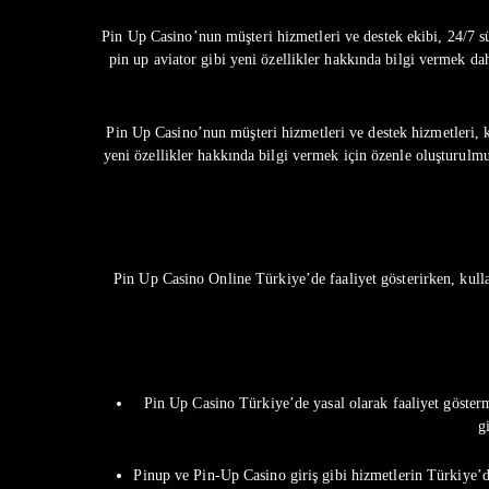
Pin Up Casino’nun müşteri hizmetleri ve destek ekibi, 24/7 sür
pin up aviator gibi yeni özellikler hakkında bilgi vermek dah
Pin Up Casino’nun müşteri hizmetleri ve destek hizmetleri, ku
yeni özellikler hakkında bilgi vermek için özenle oluşturulmuş
Pin Up Casino Online Türkiye’de faaliyet gösterirken, kullan
Pin Up Casino Türkiye’de yasal olarak faaliyet göster
g
Pinup ve Pin-Up Casino giriş gibi hizmetlerin Türkiye’de