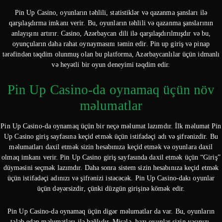
Pin Up Casino, oyunların təhlili, statistiklər və qazanma şansları ilə
qarşılaşdırma imkanı verir. Bu, oyunların təhlili və qazanma şanslarının
anlayışını artırır. Casino, Azərbaycan dili ilə qarşılaşdırılmışdır və bu,
oyunçuların daha rahat oynaymasını təmin edir. Pin up giriş və pinap
tərəfindən təqdim olunmuş olan bu platforma, Azərbaycanlılar üçün idmanlı
və heyətli bir oyun deneyimi təqdim edir.
Pin Up Casino-da oynamaq üçün növ
məlumatlar
Pin Up Casino-da oynamaq üçün bir neçə məlumat lazımdır. İlk məlumat Pin
Up Casino giriş sayfasına keçid etmək üçün istifadəçi adı və şifrənizdir. Bu
məlumatları daxil etmək sizin hesabınıza keçid etmək və oyunlara daxil
olmaq imkanı verir. Pin Up Casino giriş sayfasında daxil etmək üçün “Giriş”
düyməsini seçmək lazımdır. Daha sonra sistem sizin hesabınıza keçid etmək
üçün istifadəçi adınızı və şifrənizi istəcəcək. Pin Up Casino-dakı oyunlar
üçün dəyərsizdir, çünki düzgün girişinə kömək edir.
Pin Up Casino-da oynamaq üçün digər məlumatlar da var. Bu, oyunların
tələb edən məlumatları ilə bağlıdır. Misalə, bazı oyunlar sizin yaşınızı,