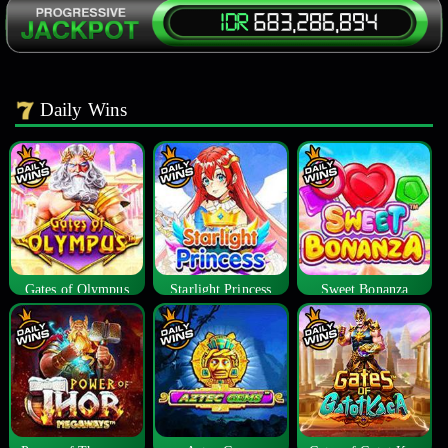
Daily Wins
Gates of Olympus
Starlight Princess
Sweet Bonanza