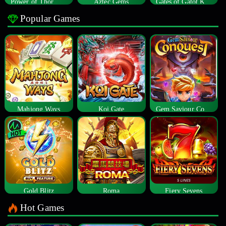
Power of Thor Megaways
Aztec Gems
Gates of Gatot Kaca
Popular Games
Mahjong Ways
Koi Gate
Gem Saviour Conquest
Gold Blitz
Roma
Fiery Sevens
Hot Games