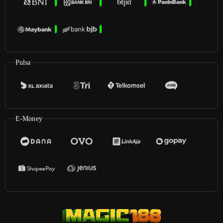
Pulsa
E-Money