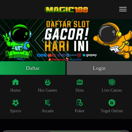
Beranda
Slot Online
Live Casino
Sportsbook
Arcade
Togel Online
Daftar
Login
Poker
Whatsapp
Home
Hot Games
Slots
Live Casino
Telegram
Sports
Arcade
Poker
Togel Online
Livechat