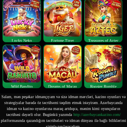
Lucky Neko
Fortune Tiger
Treasures of Aztec
Wild Bandito
Dreams of Macau
Rooster Rumble
Salam, mən peşəkar idmançıyam və sizə idman mərcləri, kazino oyunları və
strategiyalar barədə öz təcrübəmi təqdim etmək istəyirəm. Azərbaycanda
idman və kazino oyunlarına maraq artdıqca, mənim kimi oyunçuların
təcrübəsi dəyərli olur. Bugünkü yazımda
http://azerbaycankazino.com/
platformasında qazandığım təcrübələri və idman dünyası ilə bağlı biliklərimi
sizinlə paylaşacağam.