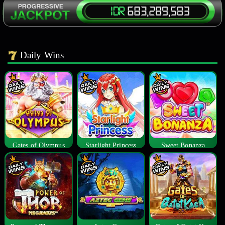
Daily Wins
Gates of Olympus
Starlight Princess
Sweet Bonanza