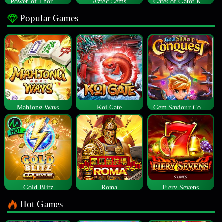
Power of Thor Megaways
Aztec Gems
Gates of Gatot Kaca
Popular Games
Mahjong Ways
Koi Gate
Gem Saviour Conquest
Gold Blitz
Roma
Fiery Sevens
Hot Games