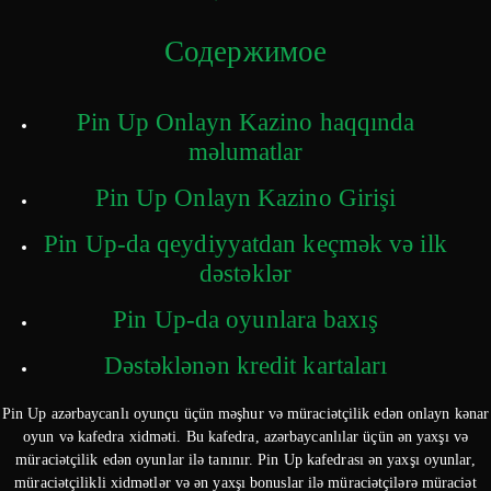
Содержимое
Pin Up Onlayn Kazino haqqında
məlumatlar
Pin Up Onlayn Kazino Girişi
Pin Up-da qeydiyyatdan keçmək və ilk
dəstəklər
Pin Up-da oyunlara baxış
Dəstəklənən kredit kartaları
Pin Up azərbaycanlı oyunçu üçün məşhur və müraciətçilik edən onlayn kənar
oyun və kafedra xidməti. Bu kafedra, azərbaycanlılar üçün ən yaxşı və
müraciətçilik edən oyunlar ilə tanınır. Pin Up kafedrası ən yaxşı oyunlar,
müraciətçilikli xidmətlər və ən yaxşı bonuslar ilə müraciətçilərə müraciət