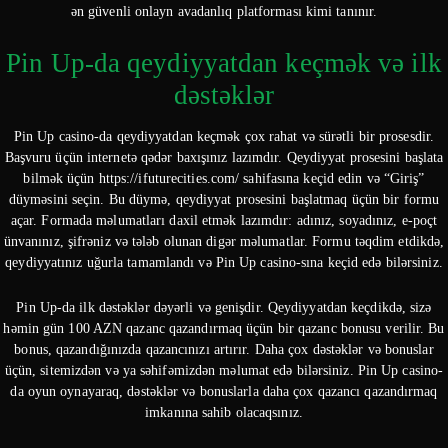
ən güvenli onlayn avadanlıq platforması kimi tanınır.
Pin Up-da qeydiyyatdan keçmək və ilk
dəstəklər
Pin Up casino-da qeydiyyatdan keçmək çox rahat və sürətli bir prosesdir.
Başvuru üçün internetə qədər baxışınız lazımdır. Qeydiyyat prosesini başlata
bilmək üçün https://ifuturecities.com/ sahifasına keçid edin və “Giriş”
düyməsini seçin. Bu düymə, qeydiyyat prosesini başlatmaq üçün bir formu
açar. Formada məlumatları daxil etmək lazımdır: adınız, soyadınız, e-poçt
ünvanınız, şifrəniz və tələb olunan digər məlumatlar. Formu təqdim etdikdə,
qeydiyyatınız uğurla tamamlandı və Pin Up casino-sına keçid edə bilərsiniz.
Pin Up-da ilk dəstəklər dəyərli və genişdir. Qeydiyyatdan keçdikdə, sizə
həmin gün 100 AZN qazanc qazandırmaq üçün bir qazanc bonusu verilir. Bu
bonus, qazandığınızda qazancınızı artırır. Daha çox dəstəklər və bonuslar
üçün, sitemizdən və ya səhifəmizdən məlumat edə bilərsiniz. Pin Up casino-
da oyun oynayaraq, dəstəklər və bonuslarla daha çox qazancı qazandırmaq
imkanına sahib olacaqsınız.