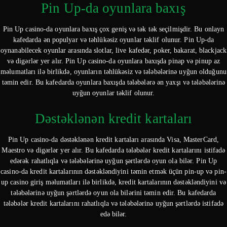
Pin Up-da oyunlara baxış
Pin Up casino-da oyunlara baxış çox geniş və tək tək seçilmişdir. Bu onlayn
kafedarda ən populyar və təhlükəsiz oyunlar təklif olunur. Pin Up-da
oynanabilecek oyunlar arasında slotlar, live kafedər, poker, bakarat, blackjack
və digərlər yer alır. Pin Up casino-da oyunlara baxışda pinap və pinup az
məlumatları ilə birlikdə, oyunların təhlükəsiz və tələbələrinə uyğun olduğunu
təmin edir. Bu kafedarda oyunlara baxışda tələbələrə ən yaxşı və tələbələrinə
uyğun oyunlar təklif olunur.
Dəstəklənən kredit kartaları
Pin Up casino-da dəstəklənən kredit kartaları arasında Visa, MasterCard,
Maestro və digərlər yer alır. Bu kafedarda tələbələr kredit kartalarını istifadə
edərək rahatlıqla və tələbələrinə uyğun şərtlərdə oyun ola bilər. Pin Up
casino-da kredit kartalarının dəstəkləndiyini təmin etmək üçün pin-up və pin-
up casino giriş məlumatları ilə birlikdə, kredit kartalarının dəstəkləndiyini və
tələbələrinə uyğun şərtlərdə oyun ola bilərini təmin edir. Bu kafedarda
tələbələr kredit kartalarını rahatlıqla və tələbələrinə uyğun şərtlərdə istifadə
edə bilər.