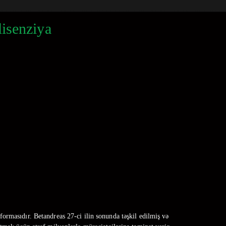
lisenziya
ormasıdır. Betandreas 27-ci ilin sonunda təşkil edilmiş və