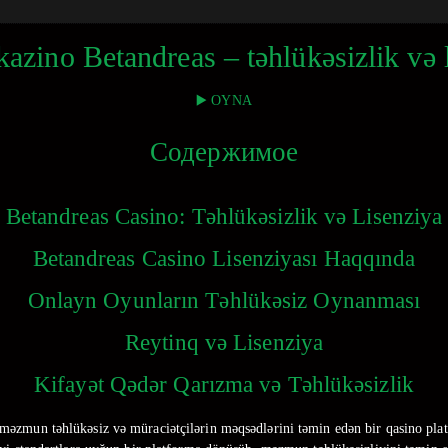
azino Betandreas – təhlükəsizlik və 
▶️ OYNA
Содержимое
Betandreas Casino: Təhlükəsizlik və Lisenziya
Betandreas Casino Lisenziyası Haqqında
Onlayn Oyunların Təhlükəsiz Oynanması
Reytinq və Lisenziya
Kifayət Qədər Qarızma və Təhlükəsizlik
məzmun təhlükəsiz və müraciətçilərin məqsədlərini təmin edən bir qasino platf