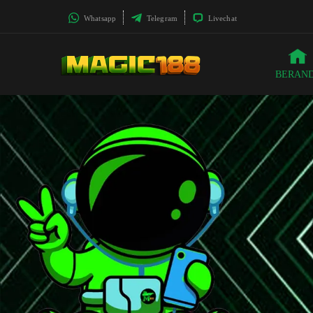
Whatsapp
Telegram
Livechat
BERAN