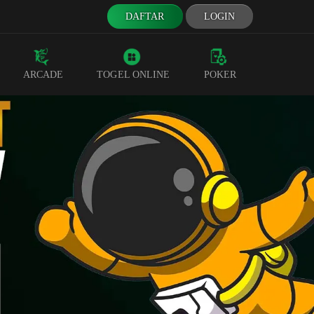
DAFTAR
LOGIN
ARCADE
TOGEL ONLINE
POKER