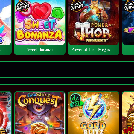
s
Sweet Bonanza
Power of Thor Megaways