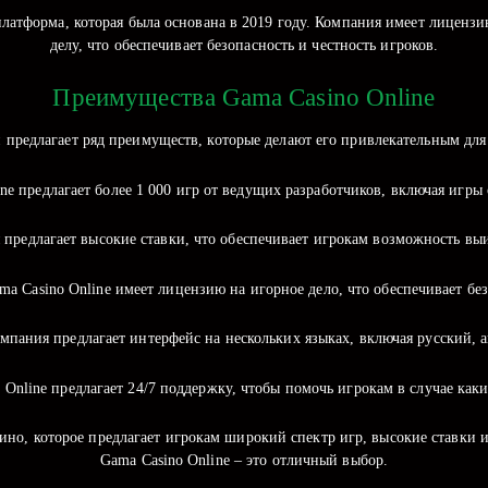
платформа, которая была основана в 2019 году. Компания имеет лиценз
делу, что обеспечивает безопасность и честность игроков.
Преимущества Gama Casino Online
предлагает ряд преимуществ, которые делают его привлекательным для
e предлагает более 1 000 игр от ведущих разработчиков, включая игры 
 предлагает высокие ставки, что обеспечивает игрокам возможность вы
ama Casino Online имеет лицензию на игорное дело, что обеспечивает без
пания предлагает интерфейс на нескольких языках, включая русский, 
o Online предлагает 24/7 поддержку, чтобы помочь игрокам в случае как
зино, которое предлагает игрокам широкий спектр игр, высокие ставки 
Gama Casino Online – это отличный выбор.