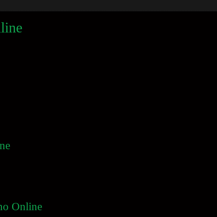
line
ne
no Online