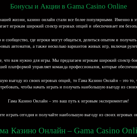
Бонусы и Акции в Gama Casino Online
 нашей жизни, казино онлайн стали все более популярными. Именно в э
лагает игрокам широкий спектр игровых опций и обеспечивает им безопа
о и сообщество, где игроки могут общаться, делиться опытом и получат
ровых автоматов, а также несколько вариантов живых игр, включая рулет
се, что вам нужно для игры. Мы предлагаем игрокам широкий спектр бон
ей платформой управляет команда профессионалов, которые обеспечив
шую выгоду из своих игровых опций, то Гама Казино Онлайн – это то, 
отребовать, чтобы начать играть и получать наибольшую выгоду из свои
Гама Казино Онлайн – это ваш путь к игровым экспериментам!
те играть сегодня и получайте наибольшую выгоду из своих игровых 
ма Казино Онлайн – Gama Casino Onl