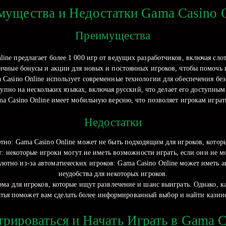
ущества и Недостатки Gama Casino 
Преимущества
ine предлагает более 1 000 игр от ведущих разработчиков, включая слот
личные бонусы и акции для новых и постоянных игроков, чтобы помочь и
 Casino Online использует современные технологии для обеспечения бе
упно на нескольких языках, включая русский, что делает его доступным 
a Casino Online имеет мобильную версию, что позволяет игрокам играт
Недостатки
ютно: Gama Casino Online может не быть подходящим для игроков, кото
: некоторые игроки могут не иметь возможности играть, если они не м
уютно из-за автоматических игроков: Gama Casino Online может иметь а
неудобства для некоторых игроков.
рма для игроков, которые ищут развлечение и шанс выиграть. Однако, 
атья поможет вам сделать более информированный выбор и найти казино
трироваться и Начать Играть в Gama C