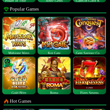
Power of Thor Megaways
Aztec Gems
Gates of Gatot Kaca
Popular Games
Mahjong Ways
Koi Gate
Gem Saviour Conquest
Gold Blitz
Roma
Fiery Sevens
Hot Games