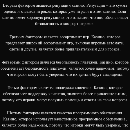
Вторым фактором является репутация казино. Репутация – это сумма
оценок и отзывов игроков, которые уже играли в этом казино. Если
казино имеет хорошую репутацию, это означает, что оно обеспечивает
безопасность и комфорт игроков.
Третьим фактором является ассортимент игр. Казино, которое
предлагает широкий ассортимент игр, включая игровые автоматы,
слоты и другие, является более привлекательным для игроков.
Четвертым фактором является безопасность платежей. Казино, которое
обеспечивает безопасность платежей, является более надежным, потому
что игроки могут быть уверены, что их деньги будут защищены.
Пятым фактором является поддержка клиентов. Казино, которое
обеспечивает поддержку клиентов, является более привлекательным,
потому что игроки могут получать помощь и ответы на свои вопросы.
Шестым фактором является качество программного обеспечения.
Казино, которое использует качественное программное обеспечение,
является более надежным, потому что игроки могут быть уверены, что