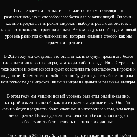
В наше время азартные игры стали не только популярным
развлечением, но и способом заработка для многих людей. Онлайн-
казино предлагают игрокам широкий выбор игровых автоматов, а
также возможность играть на деньги. В этом году мы наблюдаем новый
уровень развития онлайн-казино, который изменит способ, как мы
играем в азартные игры.
В 2025 году мы ожидаем, что онлайн-казино будут предлагать более
сложные и интересные игры, чем когда-либо прежде. Новый уровень
технологий и безопасности будет обеспечивать безопасность игроков и
их данные. Кроме того, онлайн-казино будут предлагать более широкие
возможности для игроков, включая игры на деньги и реальные выигры.
В этом году мы увидим новый уровень развития онлайн-казино,
который изменит способ, как мы играем в азартные игры. Онлайн-
казино будут предлагать более сложные и интересные игры, чем когда-
либо прежде. Новый уровень технологий и безопасности будет
обеспечивать безопасность игроков и их данные.
Топ казино в 2025 году будут предлагать игрокам широкий выбор