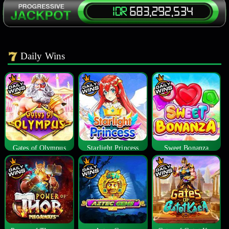
Daily Wins
Gates of Olympus
Starlight Princess
Sweet Bonanza