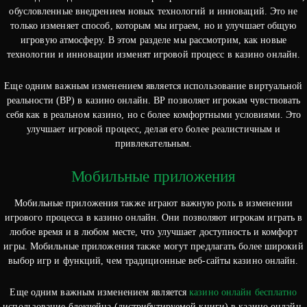
обусловленные внедрением новых технологий и инноваций. Это не
только изменяет способ, которым мы играем, но и улучшает общую
игровую атмосферу. В этом разделе мы рассмотрим, как новые
технологии и инновации изменят игровой процесс в казино онлайн.
Еще одним важным изменением является использование виртуальной
реальности (ВР) в казино онлайн. ВР позволяет игрокам чувствовать
себя как в реальном казино, но с более комфортными условиями. Это
улучшает игровой процесс, делая его более реалистичным и
привлекательным.
Мобильные приложения
Мобильные приложения также играют важную роль в изменении
игрового процесса в казино онлайн. Они позволяют игрокам играть в
любое время и в любом месте, что улучшает доступность и комфорт
игры. Мобильные приложения также могут предлагать более широкий
выбор игр и функций, чем традиционные веб-сайты казино онлайн.
Еще одним важным изменением является
казино онлайн бесплатно
использование блокчейна (дистрибутируемой книги) в казино онлайн.