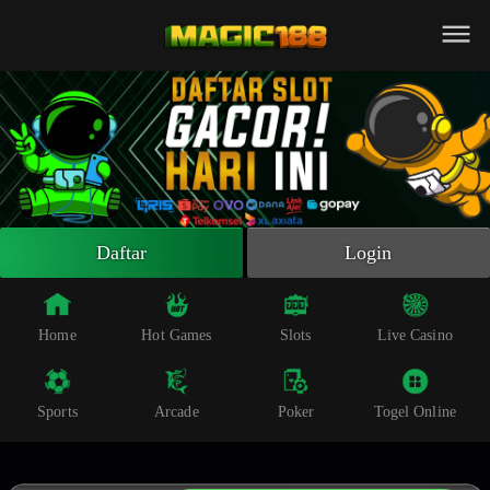
Beranda
Slot Online
Live Casino
Sportsbook
Arcade
Togel Online
Daftar
Login
Poker
Whatsapp
Home
Hot Games
Slots
Live Casino
Telegram
Sports
Arcade
Poker
Togel Online
Livechat