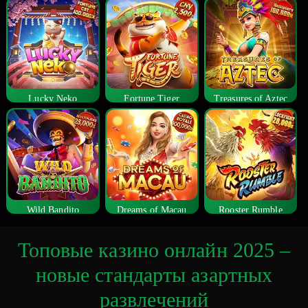
Lucky Neko
Fortune Tiger
Treasures of Aztec
Wild Bandito
Dreams of Macau
Rooster Rumble
Топовые казино онлайн 2025 –
новые стандарты азартных
развлечений