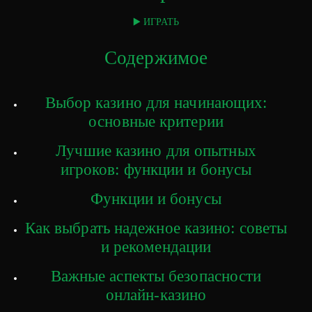
▶️ ИГРАТЬ
Содержимое
Выбор казино для начинающих:
основные критерии
Лучшие казино для опытных
игроков: функции и бонусы
Функции и бонусы
Как выбрать надежное казино: советы
и рекомендации
Важные аспекты безопасности
онлайн-казино