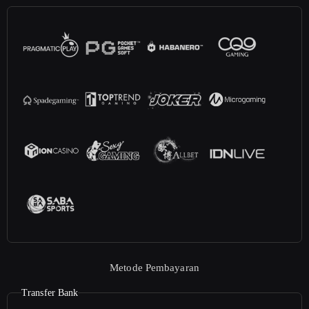
Metode Pembayaran
Transfer Bank