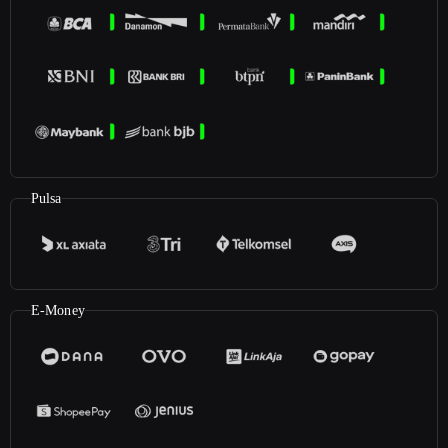
Pulsa
E-Money