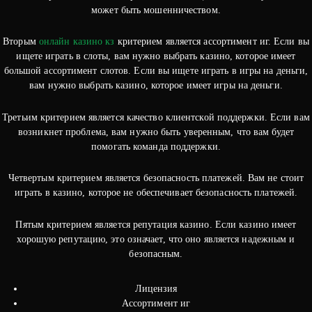
может быть мошенничеством.
Вторым
онлайн казино кз
критерием является ассортимент иг. Если вы
ищете играть в слоты, вам нужно выбрать казино, которое имеет
большой ассортимент слотов. Если вы ищете играть в игры на деньги,
вам нужно выбрать казино, которое имеет игры на деньги.
Третьим критерием является качество клиентской поддержки. Если вам
возникнет проблема, вам нужно быть уверенным, что вам будет
помогать команда поддержки.
Четвертым критерием является безопасность платежей. Вам не стоит
играть в казино, которое не обеспечивает безопасность платежей.
Пятым критерием является репутация казино. Если казино имеет
хорошую репутацию, это означает, что оно является надежным и
безопасным.
Лицензия
Ассортимент иг