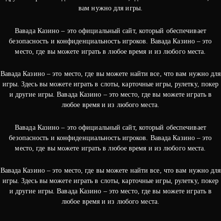
вам нужно для игры.
Вавада Казино – это официальный сайт, который обеспечивает
безопасность и конфиденциальность игроков. Вавада Казино – это
место, где вы можете играть в любое время и из любого места.
Вавада Казино – это место, где вы можете найти все, что вам нужно для
игры. Здесь вы можете играть в слоты, карточные игры, рулетку, покер
и другие игры. Вавада Казино – это место, где вы можете играть в
любое время и из любого места.
Вавада Казино – это официальный сайт, который обеспечивает
безопасность и конфиденциальность игроков. Вавада Казино – это
место, где вы можете играть в любое время и из любого места.
Вавада Казино – это место, где вы можете найти все, что вам нужно для
игры. Здесь вы можете играть в слоты, карточные игры, рулетку, покер
и другие игры. Вавада Казино – это место, где вы можете играть в
любое время и из любого места.