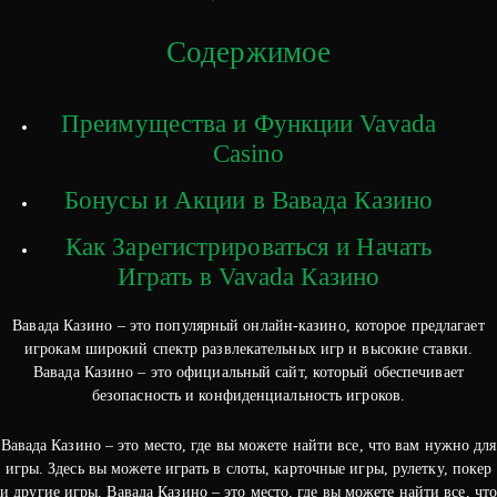
Содержимое
Преимущества и Функции Vavada
Casino
Бонусы и Акции в Вавада Казино
Как Зарегистрироваться и Начать
Играть в Vavada Казино
Вавада Казино – это популярный онлайн-казино, которое предлагает
игрокам широкий спектр развлекательных игр и высокие ставки.
Вавада Казино – это официальный сайт, который обеспечивает
безопасность и конфиденциальность игроков.
Вавада Казино – это место, где вы можете найти все, что вам нужно для
игры. Здесь вы можете играть в слоты, карточные игры, рулетку, покер
и другие игры. Вавада Казино – это место, где вы можете найти все, чт