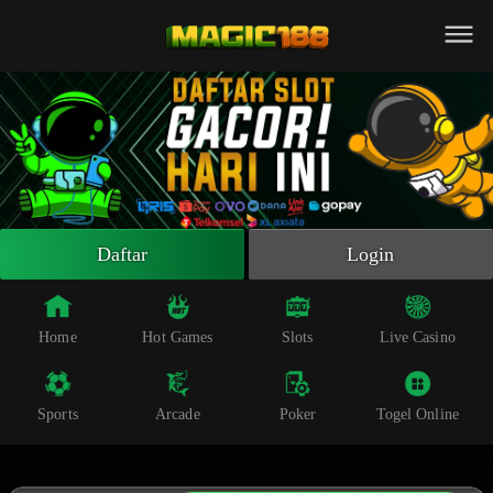
Beranda
Slot Online
Live Casino
Sportsbook
Arcade
Togel Online
Daftar
Login
Poker
Whatsapp
Home
Hot Games
Slots
Live Casino
Telegram
Sports
Arcade
Poker
Togel Online
Livechat