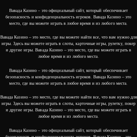
Вавада Казино – это официальный сайт, который обеспечивает
безопасность и конфиденциальность игроков. Вавада Казино – это
место, где вы можете играть в любое время и из любого места.
Вавада Казино – это место, где вы можете найти все, что вам нужно для
игры. Здесь вы можете играть в слоты, карточные игры, рулетку, покер
и другие игры. Вавада Казино – это место, где вы можете играть в
любое время и из любого места.
Вавада Казино – это официальный сайт, который обеспечивает
безопасность и конфиденциальность игроков. Вавада Казино – это
место, где вы можете играть в любое время и из любого места.
Вавада Казино – это место, где вы можете найти все, что вам нужно для
игры. Здесь вы можете играть в слоты, карточные игры, рулетку, покер
и другие игры. Вавада Казино – это место, где вы можете играть в
любое время и из любого места.
Вавада Казино – это официальный сайт, который обеспечивает
безопасность и конфиденциальность игроков. Вавада Казино – это