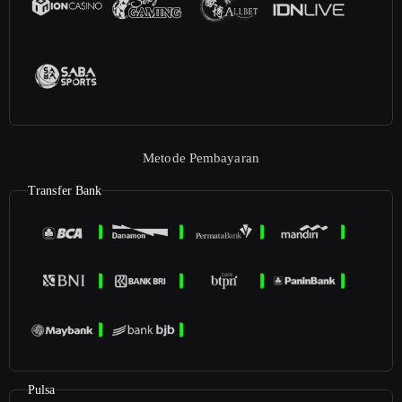
Metode Pembayaran
Transfer Bank
Pulsa