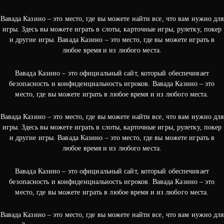
Вавада Казино – это место, где вы можете найти все, что вам нужно для
игры. Здесь вы можете играть в слоты, карточные игры, рулетку, покер
и другие игры. Вавада Казино – это место, где вы можете играть в
любое время и из любого места.
Вавада Казино – это официальный сайт, который обеспечивает
безопасность и конфиденциальность игроков. Вавада Казино – это
место, где вы можете играть в любое время и из любого места.
Вавада Казино – это место, где вы можете найти все, что вам нужно для
игры. Здесь вы можете играть в слоты, карточные игры, рулетку, покер
и другие игры. Вавада Казино – это место, где вы можете играть в
любое время и из любого места.
Вавада Казино – это официальный сайт, который обеспечивает
безопасность и конфиденциальность игроков. Вавада Казино – это
место, где вы можете играть в любое время и из любого места.
Вавада Казино – это место, где вы можете найти все, что вам нужно для