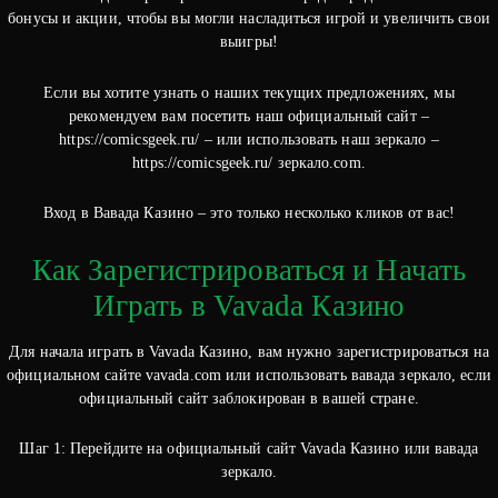
бонусы и акции, чтобы вы могли насладиться игрой и увеличить свои
выигры!
Если вы хотите узнать о наших текущих предложениях, мы
рекомендуем вам посетить наш официальный сайт –
https://comicsgeek.ru/ – или использовать наш зеркало –
https://comicsgeek.ru/ зеркало.com.
Вход в Вавада Казино – это только несколько кликов от вас!
Как Зарегистрироваться и Начать
Играть в Vavada Казино
Для начала играть в Vavada Казино, вам нужно зарегистрироваться на
официальном сайте vavada.com или использовать вавада зеркало, если
официальный сайт заблокирован в вашей стране.
Шаг 1: Перейдите на официальный сайт Vavada Казино или вавада
зеркало.