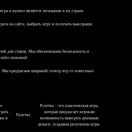
игра в казино является легальным в их стране.
грать на сайте, выбрать игру и получать выигрыши.
тей для ставок. Мы обеспечиваем безопасность и
-либо опасений.
е. Мы предлагаем широкий спектр игр от известных
ые
Рулетка – это классическая игра,
грать
которая предлагает игрокам
Рулетка
ки и
возможность выиграть реальные
деньги, угадывая результаты игры.