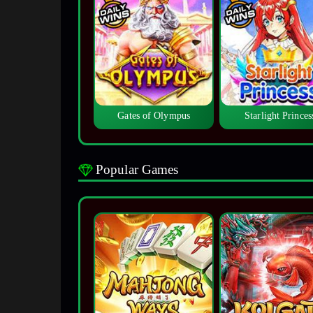
Gates of Olympus
Starlight Princes
Popular Games