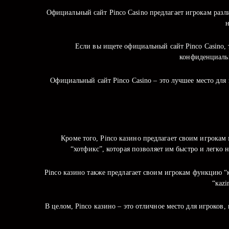
Официальный сайт Pinco Casino предлагает игрокам раз
н
Если вы ищете официальный сайт Pinco Casino, т
конфиденциальн
Официальный сайт Pinco Casino – это лучшее место для
Кроме того, Pinco казино предлагает своим игрока
“хотфикс”, которая позволяет им быстро и легко
Pinco казино также предлагает своим игрокам функцию “к
“каzi
В целом, Pinco казино – это отличное место для игроков