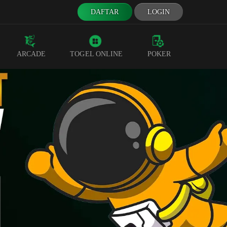
DAFTAR
LOGIN
ARCADE
TOGEL ONLINE
POKER