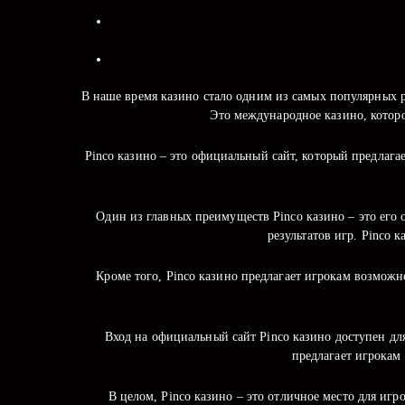
В наше время казино стало одним из самых популярных ра
Это международное казино, которо
Pinco казино – это официальный сайт, который предлагае
Один из главных преимуществ Pinco казино – это его о
результатов игр. Pinco
Кроме того, Pinco казино предлагает игрокам возможн
Вход на официальный сайт Pinco казино доступен для 
предлагает игрокам
В целом, Pinco казино – это отличное место для игр