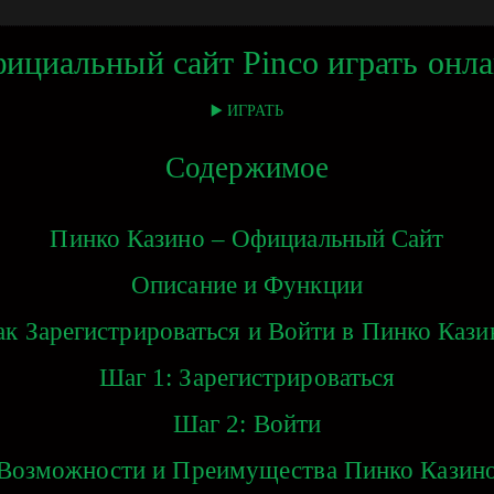
ициальный сайт Pinco играть онлай
▶️ ИГРАТЬ
Содержимое
Пинко Казино – Официальный Сайт
Описание и Функции
ак Зарегистрироваться и Войти в Пинко Кази
Шаг 1: Зарегистрироваться
Шаг 2: Войти
Возможности и Преимущества Пинко Казин