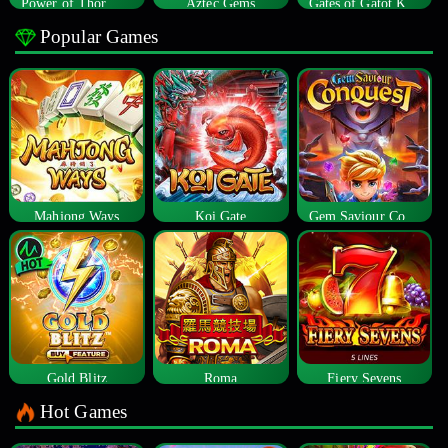
Power of Thor Megaways
Aztec Gems
Gates of Gatot Kaca
Popular Games
Mahjong Ways
Koi Gate
Gem Saviour Conquest
Gold Blitz
Roma
Fiery Sevens
Hot Games