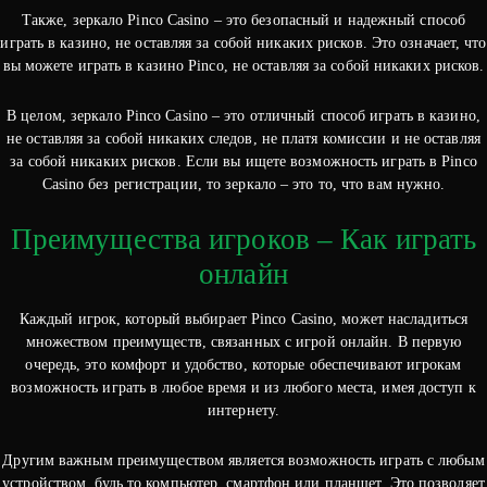
Также, зеркало Pinco Casino – это безопасный и надежный способ
играть в казино, не оставляя за собой никаких рисков. Это означает, что
вы можете играть в казино Pinco, не оставляя за собой никаких рисков.
В целом, зеркало Pinco Casino – это отличный способ играть в казино,
не оставляя за собой никаких следов, не платя комиссии и не оставляя
за собой никаких рисков. Если вы ищете возможность играть в Pinco
Casino без регистрации, то зеркало – это то, что вам нужно.
Преимущества игроков – Как играть
онлайн
Каждый игрок, который выбирает Pinco Casino, может насладиться
множеством преимуществ, связанных с игрой онлайн. В первую
очередь, это комфорт и удобство, которые обеспечивают игрокам
возможность играть в любое время и из любого места, имея доступ к
интернету.
Другим важным преимуществом является возможность играть с любым
устройством, будь то компьютер, смартфон или планшет. Это позволяет