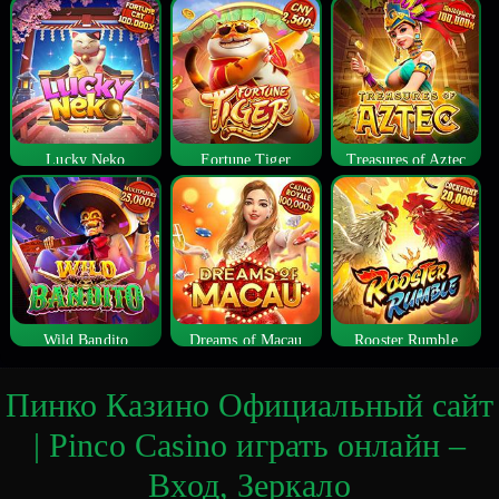
Lucky Neko
Fortune Tiger
Treasures of Aztec
Wild Bandito
Dreams of Macau
Rooster Rumble
Пинко Казино Официальный сайт
| Pinco Casino играть онлайн –
Вход, Зеркало