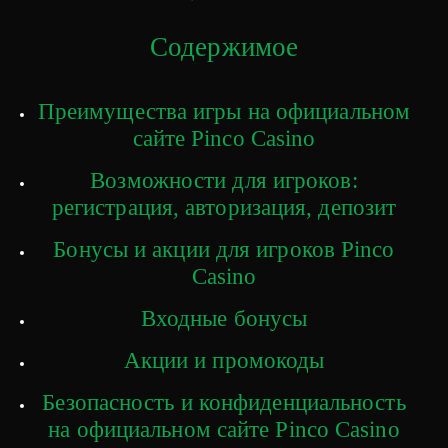
Содержимое
Преимущества игры на официальном
сайте Pinco Casino
Возможности для игроков:
регистрация, авторизация, депозит
Бонусы и акции для игроков Pinco
Casino
Входные бонусы
Акции и промокоды
Безопасность и конфиденциальность
на официальном сайте Pinco Casino