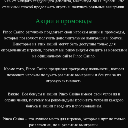
50% от каждого следующего депозита, максимум 20000 рублей. Это
отличный способ продолжать играть и получать реальные выигрыши.
Акции и промокоды
Pinco Casino регулярно предлагает свои игрокам акции и промокоды,
которые позволяют получать дополнительные выигрыши и бонусы.
Некоторые из этих акций могут быть доступны только для
определенных игроков, поэтому мы рекомендуем следить за новостями
на официальном сайте Pinco Casino.
Кроме того, Pinco Casino предлагает программу лояльности, которая
позволяет игрокам получать реальные выигрыши и бонусы за их
игровую активность.
Важно! Все бонусы и акции Pinco Casino имеют свои условия и
ограничения, поэтому мы рекомендуем прочитать условия каждого
бонуса и акции перед его использованием.
Pinco Casino – это лучшее место для игроков, которые ищут не только
развлечение, но и реальные выигрыши.