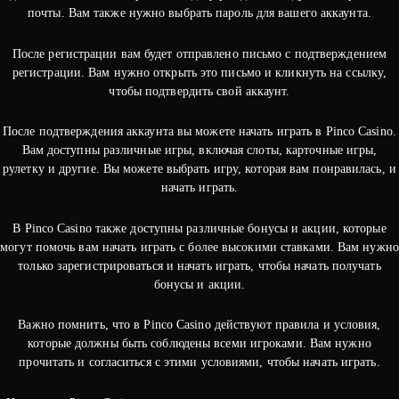
почты. Вам также нужно выбрать пароль для вашего аккаунта.
После регистрации вам будет отправлено письмо с подтверждением
регистрации. Вам нужно открыть это письмо и кликнуть на ссылку,
чтобы подтвердить свой аккаунт.
После подтверждения аккаунта вы можете начать играть в Pinco Casino.
Вам доступны различные игры, включая слоты, карточные игры,
рулетку и другие. Вы можете выбрать игру, которая вам понравилась, и
начать играть.
В Pinco Casino также доступны различные бонусы и акции, которые
могут помочь вам начать играть с более высокими ставками. Вам нужно
только зарегистрироваться и начать играть, чтобы начать получать
бонусы и акции.
Важно помнить, что в Pinco Casino действуют правила и условия,
которые должны быть соблюдены всеми игроками. Вам нужно
прочитать и согласиться с этими условиями, чтобы начать играть.