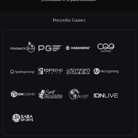
Penyedia Games