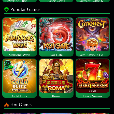
Power of Thor Megaways
Aztec Gems
Gates of Gatot Kaca
Popular Games
Mahjong Ways
Koi Gate
Gem Saviour Conquest
Gold Blitz
Roma
Fiery Sevens
Hot Games