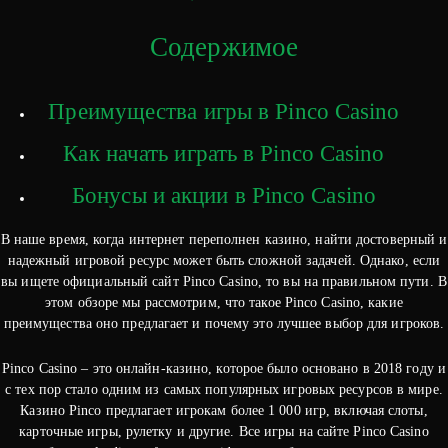
Содержимое
Преимущества игры в Pinco Casino
Как начать играть в Pinco Casino
Бонусы и акции в Pinco Casino
В наше время, когда интернет переполнен казино, найти достоверный и
надежный игровой ресурс может быть сложной задачей. Однако, если
вы ищете официальный сайт Pinco Casino, то вы на правильном пути. В
этом обзоре мы рассмотрим, что такое Pinco Casino, какие
преимущества оно предлагает и почему это лучшее выбор для игроков.
Pinco Casino – это онлайн-казино, которое было основано в 2018 году и
с тех пор стало одним из самых популярных игровых ресурсов в мире.
Казино Pinco предлагает игрокам более 1 000 игр, включая слоты,
карточные игры, рулетку и другие. Все игры на сайте Pinco Casino