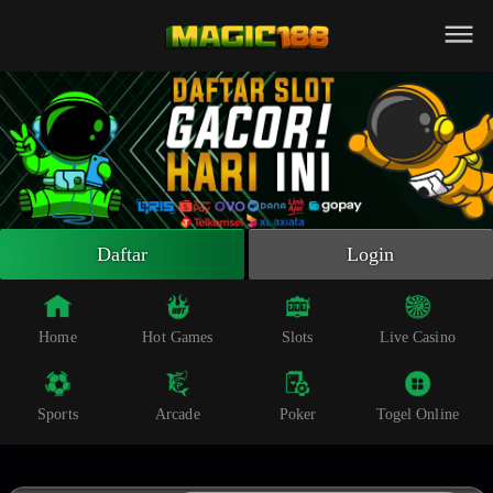
Beranda
Slot Online
Live Casino
Sportsbook
Arcade
Togel Online
Daftar
Login
Poker
Whatsapp
Home
Hot Games
Slots
Live Casino
Telegram
Sports
Arcade
Poker
Togel Online
Livechat