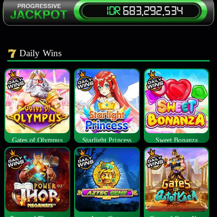
Daily Wins
Gates of Olympus
Starlight Princess
Sweet Bonanza