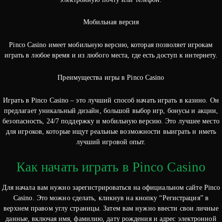
Мобильная версия
Pinco Casino имеет мобильную версию, которая позволяет игрокам
играть в любое время и из любого места, где есть доступ к интернету.
Преимущества игры в Pinco Casino
Играть в Pinco Casino – это лучший способ начать играть в казино. Он
предлагает уникальный дизайн, большой выбор игр, бонусы и акции,
безопасность, 24/7 поддержку и мобильную версию. Это лучшее место
для игроков, которые ищут реальные возможности выиграть и иметь
лучший игровой опыт.
Как начать играть в Pinco Casino
Для начала вам нужно зарегистрироваться на официальном сайте Pinco
Casino. Это можно сделать, кликнув на кнопку “Регистрация” в
верхнем правом углу страницы. Затем вам нужно ввести свои личные
данные, включая имя, фамилию, дату рождения и адрес электронной