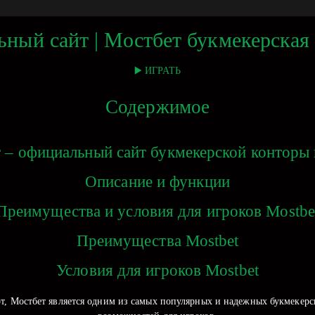
ьный сайт | Мостбет букмекерская 
▶️ ИГРАТЬ
Содержимое
 – официальный сайт букмекерской конторы 
Описание и функции
Преимущества и условия для игроков Mostbe
Преимущества Mostbet
Условия для игроков Mostbet
рт, Мостбет является одним из самых популярных и надежных букмекер