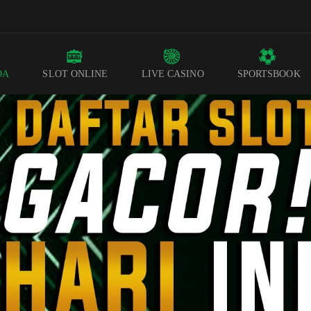
DA
SLOT ONLINE
LIVE CASINO
SPORTSBOOK