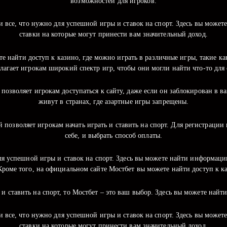
возможностей для игроков.
и все, что нужно для успешной игры и ставок на спорт. Здесь вы мож
ставки на которые могут принести вам значительный доход.
е найти доступ к казино, где можно играть в различные игры, такие как
лагает игрокам широкий спектр игр, чтобы они могли найти что-то для 
позволяет игрокам доступаться к сайту, даже если он заблокирован в в
живут в странах, где азартные игры запрещены.
й позволяет игрокам начать играть и ставить на спорт. Для регистраци
себе, и выбрать способ оплаты.
для успешной игры и ставок на спорт. Здесь вы можете найти информац
Кроме того, на официальном сайте Мостбет вы можете найти доступ к ка
 ставить на спорт, то Мостбет – это ваш выбор. Здесь вы можете найти
и все, что нужно для успешной игры и ставок на спорт. Здесь вы мож
ставки на которые могут принести вам значительный доход.