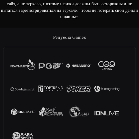
сайт, а не зеркало, поэтому игроки должны быть осторожны и не
пытаться зарегистрироваться на зеркале, чтобы не потерять свои деньги
и данные.
Penyedia Games