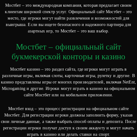
Мостбет – это международная компания, которая предлагает своим
клиентам широкий спектр услуг. Официальный сайт Мостбет – это
место, где игроки могут найти развлечения и возможностей для
выигрыша. Если вы ищете безопасного и надежного партнера для
азартных игр, то Мостбет – это ваш выбор.
Мостбет – официальный сайт
букмекерской конторы и казино
Мостбет казино – это раздел сайта, где игроки могут играть в
различные игры, включая слоты, карточные игры, рулетку и другие. В
казино представлены игры от многих производителей, включая NetEnt,
Microgaming и другие. Игроки могут играть в казино на официальном
сайте Мостбет или на мобильном приложении.
Мостбет вход – это процесс регистрации на официальном сайте
Мостбет. Для регистрации игроки должны заполнить форму, указав
свои личные данные, а также выбрать способ оплаты и депозита. После
регистрации игроки получат доступ к своим аккаунту и могут начать
играть в казино или делать ставки на спорт.