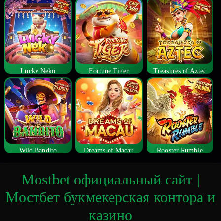
Lucky Neko
Fortune Tiger
Treasures of Aztec
Wild Bandito
Dreams of Macau
Rooster Rumble
Mostbet официальный сайт |
Мостбет букмекерская контора и
казино