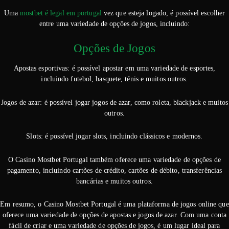
Uma
mostbet é legal em portugal
vez que esteja logado, é possível escolher
entre uma variedade de opções de jogos, incluindo:
Opções de Jogos
Apostas esportivas: é possível apostar em uma variedade de esportes,
incluindo futebol, basquete, ténis e muitos outros.
Jogos de azar: é possível jogar jogos de azar, como roleta, blackjack e muitos
outros.
Slots: é possível jogar slots, incluindo clássicos e modernos.
O Casino Mostbet Portugal também oferece uma variedade de opções de
pagamento, incluindo cartões de crédito, cartões de débito, transferências
bancárias e muitos outros.
Em resumo, o Casino Mostbet Portugal é uma plataforma de jogos online que
oferece uma variedade de opções de apostas e jogos de azar. Com uma conta
fácil de criar e uma variedade de opções de jogos, é um lugar ideal para