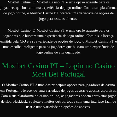
Mostbet Online: O Mostbet Casino PT é uma opção atraente para os
jogadores que buscam uma experiência de jogo online. Com a sua plataforma
de jogo online, o Mostbet Casino PT oferece uma variedade de opções de
jogo para os seus clientes.
Mostbet Casino: O Mostbet Casino PT é uma opção atraente para os
jogadores que buscam uma experiência de jogo online. Com a sua licença
emitida pela CRJ e a sua variedade de opções de jogo, o Mostbet Casino PT é
uma escolha inteligente para os jogadores que buscam uma experiência de
jogo online de alta qualidade.
Mostbet Casino PT – Login no Casino
Most Bet Portugal
O Mostbet Casino PT é uma das principais opções para jogadores de casino
em Portugal, oferecendo uma variedade de jogos de azar e apostas esportivas.
Com a sua plataforma de casino online, os jogadores podem aproveitar jogos
de slot, blackjack, roulette e muitos outros, todos com uma interface fácil de
usar e uma variedade de opções de apostas.