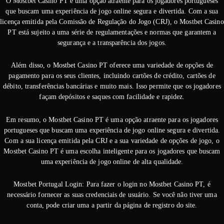
O Mostbet Casino PT é uma opção atraente para os jogadores portugueses
que buscam uma experiência de jogo online segura e divertida. Com a sua
licença emitida pela Comissão de Regulação do Jogo (CRJ), o Mostbet Casino
PT está sujeito a uma série de regulamentações e normas que garantem a
segurança e a transparência dos jogos.
Além disso, o Mostbet Casino PT oferece uma variedade de opções de
pagamento para os seus clientes, incluindo cartões de crédito, cartões de
débito, transferências bancárias e muito mais. Isso permite que os jogadores
façam depósitos e saques com facilidade e rapidez.
Em resumo, o Mostbet Casino PT é uma opção atraente para os jogadores
portugueses que buscam uma experiência de jogo online segura e divertida.
Com a sua licença emitida pela CRJ e a sua variedade de opções de jogo, o
Mostbet Casino PT é uma escolha inteligente para os jogadores que buscam
uma experiência de jogo online de alta qualidade.
Mostbet Portugal Login: Para fazer o login no Mostbet Casino PT, é
necessário fornecer as suas credenciais de usuário. Se você não tiver uma
conta, pode criar uma a partir da página de registro do site.