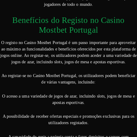
jogadores de todo o mundo.
Benefícios do Registo no Casino
Mostbet Portugal
O registo no Casino Mostbet Portugal é um passo importante para aproveitar
ao máximo as funcionalidades e benefícios oferecidos por esta plataforma de
jogos online. Ao registar-se, os utilizadores podem aceder a uma variedade de
jogos de azar, incluindo slots, jogos de mesa e apostas esportivas.
Ao registar-se no Casino Mostbet Portugal, os utilizadores podem beneficiar
de várias vantagens, incluindo:
O acesso a uma variedade de jogos de azar, incluindo slots, jogos de mesa e
apostas esportivas.
A possibilidade de receber ofertas especiais e promoções exclusivas para os
utilizadores registados.
A capacidade de gerir a própria conta e fazer depósitos e saques com