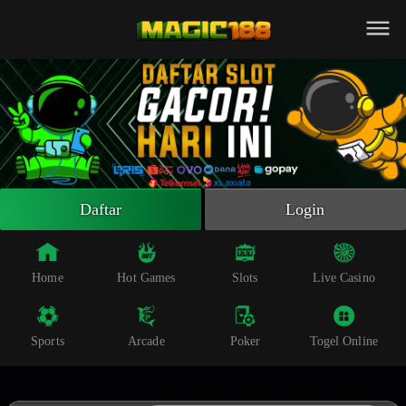
Beranda
Slot Online
Live Casino
Sportsbook
Arcade
Togel Online
Daftar
Login
Poker
Whatsapp
Home
Hot Games
Slots
Live Casino
Telegram
Sports
Arcade
Poker
Togel Online
Livechat