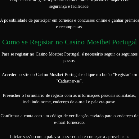
segurança e facilidade.
A possibilidade de participar em torneios e concursos online e ganhar prémios
e recompensas.
Como se Registar no Casino Mostbet Portugal
Para se registar no Casino Mostbet Portugal, é necessário seguir os seguintes
passos:
Acceder ao site do Casino Mostbet Portugal e clique no botão “Registar” ou
“Cadastrar-se”.
Preencher o formulário de registo com as informações pessoais solicitadas,
incluindo nome, endereço de e-mail e palavra-passe.
Confirmar a conta com um código de verificação enviado para o endereço de
e-mail fornecido.
Iniciar sessão com a palavra-passe criada e começar a aproveitar as