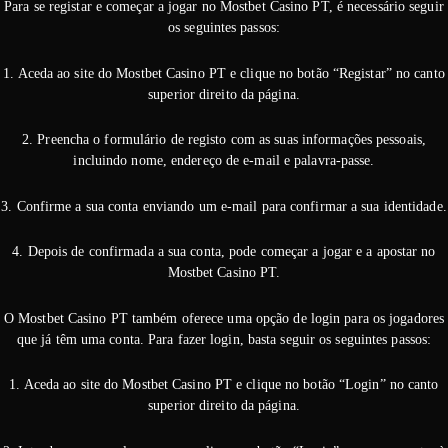
Para se registar e começar a jogar no Mostbet Casino PT, é necessário seguir
os seguintes passos:
1. Aceda ao site do Mostbet Casino PT e clique no botão “Registar” no canto
superior direito da página.
2. Preencha o formulário de registo com as suas informações pessoais,
incluindo nome, endereço de e-mail e palavra-passe.
3. Confirme a sua conta enviando um e-mail para confirmar a sua identidade.
4. Depois de confirmada a sua conta, pode começar a jogar e a apostar no
Mostbet Casino PT.
O Mostbet Casino PT também oferece uma opção de login para os jogadores
que já têm uma conta. Para fazer login, basta seguir os seguintes passos:
1. Aceda ao site do Mostbet Casino PT e clique no botão “Login” no canto
superior direito da página.