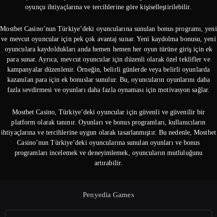
oyunçu ihtiyaçlarına ve tercihlerine göre kişiselleştirilebilir.
Mostbet Casino’nun Türkiye’deki oyuncularına sunulan bonus programı, yeni
ve mevcut oyuncular için pek çok avantaj sunar. Yeni kaydolma bonusu, yeni
oyunculara kaydoldukları anda hemen hemen her oyun türüne giriş için ek
para sunar. Ayrıca, mevcut oyuncular için düzenli olarak özel teklifler ve
kampanyalar düzenlenir. Örneğin, belirli günlerde veya belirli oyunlarda
kazanılan para için ek bonuslar sunulur. Bu, oyuncuların oyunlarını daha
fazla sevdirmesi ve oyunları daha fazla oynaması için motivasyon sağlar.
Mostbet Casino, Türkiye’deki oyuncular için güvenli ve güvenilir bir
platform olarak tanınır. Oyunları ve bonus programları, kullanıcıların
ihtiyaçlarına ve tercihlerine uygun olarak tasarlanmıştır. Bu nedenle, Mostbet
Casino’nun Türkiye’deki oyuncularına sunulan oyunları ve bonus
programları incelemek ve deneyimlemek, oyuncuların mutluluğunu
artırabilir.
Penyedia Games