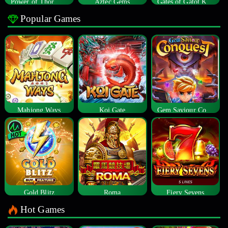
Power of Thor Megaways
Aztec Gems
Gates of Gatot Kaca
Popular Games
Mahjong Ways
Koi Gate
Gem Saviour Conquest
Gold Blitz
Roma
Fiery Sevens
Hot Games