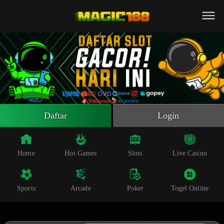
Beranda
Slot Online
Live Casino
Sportsbook
Arcade
Togel Online
Daftar
Login
Poker
Whatsapp
Home
Hot Games
Slots
Live Casino
Telegram
Sports
Arcade
Poker
Togel Online
Livechat