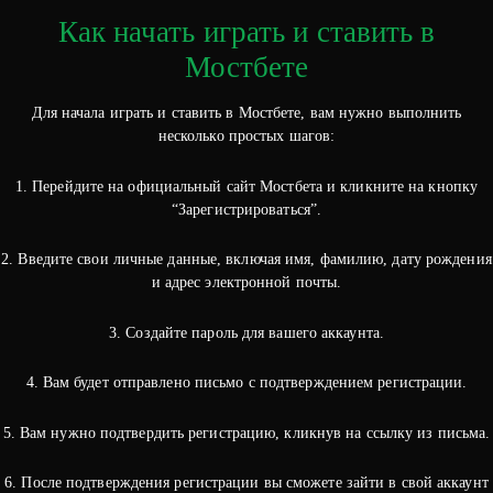
Как начать играть и ставить в
Мостбете
Для начала играть и ставить в Мостбете, вам нужно выполнить
несколько простых шагов:
1. Перейдите на официальный сайт Мостбета и кликните на кнопку
“Зарегистрироваться”.
2. Введите свои личные данные, включая имя, фамилию, дату рождения
и адрес электронной почты.
3. Создайте пароль для вашего аккаунта.
4. Вам будет отправлено письмо с подтверждением регистрации.
5. Вам нужно подтвердить регистрацию, кликнув на ссылку из письма.
6. После подтверждения регистрации вы сможете зайти в свой аккаунт