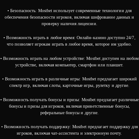
• Безопасность: Mostbet использует современные технологии для
обеспечения безопасности игроков, включая шифрование данных и
проверку наличия лицензии.
• Возможность играть в любое время: Онлайн-казино доступно 24/7,
что позволяет игрокам играть в любое время, которое им удобно.
• Возможность играть на любом устройстве: Mostbet доступен на любом
устройстве, включая компьютер, смартфон или планшет.
• Возможность играть в различные игры: Mostbet предлагает широкий
спектр игр, включая слоты, карточные игры, рулетку и другие.
• Возможность получать бонусы и призы: Mostbet предлагает различные
бонусы и призы для игроков, включая приветственные бонусы,
реферальные бонусы и другие.
• Возможность получать поддержку: Mostbet предлагает поддержку для
игроков, включая чат-ассистента и электронную почту.