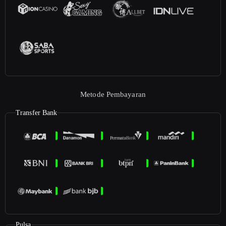
Metode Pembayaran
Transfer Bank
Pulsa