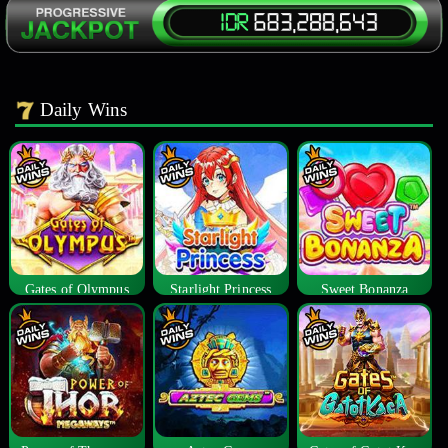
Daily Wins
Gates of Olympus
Starlight Princess
Sweet Bonanza