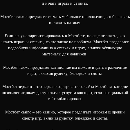
и начать играть и ставить.
Мостбет также предлагает скачать мобильное приложение, чтобы играть
и ставить на ходу.
Если вы уже зарегистрировались в Мостбете, но еще не знаете, как
начать играть и ставить, то это также не проблема. Мостбет предлагает
подробную информацию о ставках и играх, а также обучающие
материалы для новичков.
Мостбет также предлагает казино, где вы можете играть в различные
игры, включая рулетку, блэкджек и слоты.
Мостбет зеркало – это зеркало официального сайта Мостбета, которое
позволяет игрокам доступаться к услугам конторы, если официальный
сайт заблокирован.
Мостбет casino – это казино, которое предлагает игрокам широкий
спектр игр, включая рулетку, блэкджек и слоты.