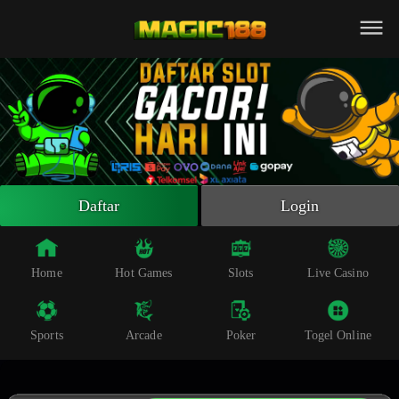
Beranda
Slot Online
Live Casino
Sportsbook
Arcade
Togel Online
Daftar
Login
Poker
Whatsapp
Home
Hot Games
Slots
Live Casino
Telegram
Sports
Arcade
Poker
Togel Online
Livechat