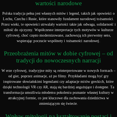
wartości narodowe
Polska tradycja pełna jest własnych mitów i legend, takich jak opowieści o
Lechu, Czechu i Rusie, które stanowiły fundament narodowej tożsamości.
Przez wieki, te opowieści utrwalały wartości takie jak odwaga, solidarność i
miłość do ojczyzny. Współczesne interpretacje tych motywów w kulturze
cyfrowej, choć często modernizowane, zachowują ich pierwotny sens,
wspierając poczucie wspólnoty i tożsamości narodowej.
Przeobrażenia mitów w dobie cyfrowej – od
tradycji do nowoczesnych narracji
W erze cyfrowej, tradycyjne mity są reinterpretowane w nowych formach –
od gier, poprzez animacje, aż po filmy. Przykładami mogą być gry
inspirowane słowiańskimi legendami czy adaptacje mitów greckich, które
dzięki technologii VR czy AR, stają się bardziej angażujące i dostępne. Ta
transformacja umożliwia młodemu pokoleniu poznanie własnej kultury w
atrakcyjnej formie, co jest kluczowe dla zachowania dziedzictwa w
zmieniającym się świecie.
Wpływ mitologii na kształtowanie postaci i