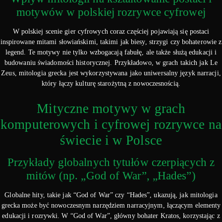
motywów w polskiej rozrywce cyfrowej
W polskiej scenie gier cyfrowych coraz częściej pojawiają się postaci
inspirowane mitami słowiańskimi, takimi jak biesy, strzygi czy bohaterowie z
legend. Te motywy nie tylko wzbogacają fabułę, ale także służą edukacji i
budowaniu świadomości historycznej. Przykładowo, w grach takich jak Le
Zeus, mitologia grecka jest wykorzystywana jako uniwersalny język narracji,
który łączy kulturę starożytną z nowoczesnością.
Mityczne motywy w grach
komputerowych i cyfrowej rozrywce na
świecie i w Polsce
Przykłady globalnych tytułów czerpiących z
mitów (np. „God of War”, „Hades”)
Globalne hity, takie jak “God of War” czy “Hades”, ukazują, jak mitologia
grecka może być nowoczesnym narzędziem narracyjnym, łączącym elementy
edukacji i rozrywki. W “God of War”, główny bohater Kratos, korzystając z