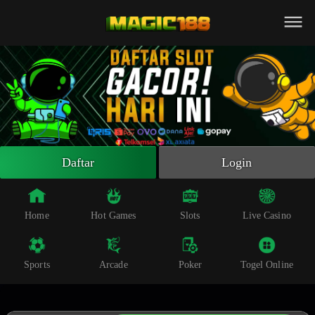
Beranda
Slot Online
Live Casino
Sportsbook
Arcade
Togel Online
Daftar
Login
Poker
Whatsapp
Home
Hot Games
Slots
Live Casino
Telegram
Sports
Arcade
Poker
Togel Online
Livechat