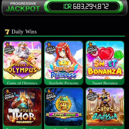
Daily Wins
Gates of Olympus
Starlight Princess
Sweet Bonanza