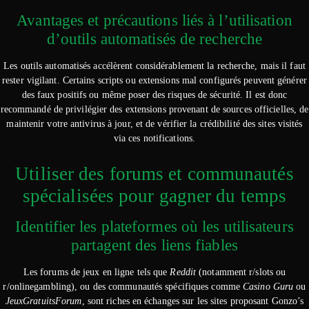
Avantages et précautions liés à l’utilisation
d’outils automatisés de recherche
Les outils automatisés accélèrent considérablement la recherche, mais il faut
rester vigilant. Certains scripts ou extensions mal configurés peuvent générer
des faux positifs ou même poser des risques de sécurité. Il est donc
recommandé de privilégier des extensions provenant de sources officielles, de
maintenir votre antivirus à jour, et de vérifier la crédibilité des sites visités
via ces notifications.
Utiliser des forums et communautés
spécialisées pour gagner du temps
Identifier les plateformes où les utilisateurs
partagent des liens fiables
Les forums de jeux en ligne tels que
Reddit
(notamment r/slots ou
r/onlinegambling), ou des communautés spécifiques comme
Casino Guru
ou
JeuxGratuitsForum
, sont riches en échanges sur les sites proposant Gonzo’s