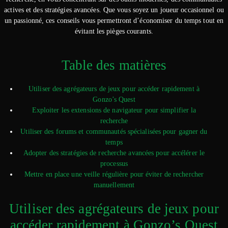
actives et des stratégies avancées. Que vous soyez un joueur occasionnel ou
un passionné, ces conseils vous permettront d’économiser du temps tout en
évitant les pièges courants.
Table des matières
Utiliser des agrégateurs de jeux pour accéder rapidement à
Gonzo’s Quest
Exploiter les extensions de navigateur pour simplifier la
recherche
Utiliser des forums et communautés spécialisées pour gagner du
temps
Adopter des stratégies de recherche avancées pour accélérer le
processus
Mettre en place une veille régulière pour éviter de rechercher
manuellement
Utiliser des agrégateurs de jeux pour
accéder rapidement à Gonzo’s Quest