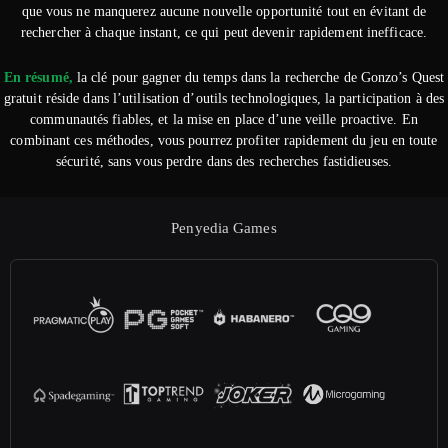
que vous ne manquerez aucune nouvelle opportunité tout en évitant de
rechercher à chaque instant, ce qui peut devenir rapidement inefficace.
En résumé,
la clé pour gagner du temps dans la recherche de Gonzo’s Quest
gratuit réside dans l’utilisation d’outils technologiques, la participation à des
communautés fiables, et la mise en place d’une veille proactive. En
combinant ces méthodes, vous pourrez profiter rapidement du jeu en toute
sécurité, sans vous perdre dans des recherches fastidieuses.
Penyedia Games