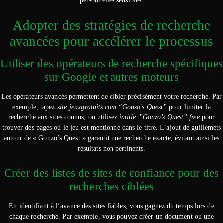
personnelles sensibles.
Adopter des stratégies de recherche
avancées pour accélérer le processus
Utiliser des opérateurs de recherche spécifiques
sur Google et autres moteurs
Les opérateurs avancés permettent de cibler précisément votre recherche. Par
exemple, tapez
site:jeuxgratuits.com “Gonzo’s Quest”
pour limiter la
recherche aux sites connus, ou utilisez
intitle:”Gonzo’s Quest” free
pour
trouver des pages où le jeu est mentionné dans le titre. L’ajout de guillemets
autour de « Gonzo’s Quest » garantit une recherche exacte, évitant ainsi les
résultats non pertinents.
Créer des listes de sites de confiance pour des
recherches ciblées
En identifiant à l’avance des sites fiables, vous gagnez du temps lors de
chaque recherche. Par exemple, vous pouvez créer un document ou une