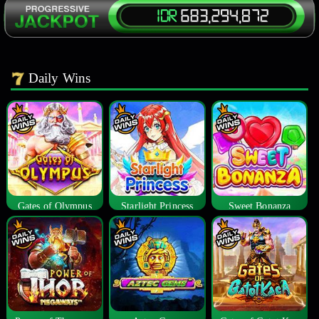
Daily Wins
Gates of Olympus
Starlight Princess
Sweet Bonanza