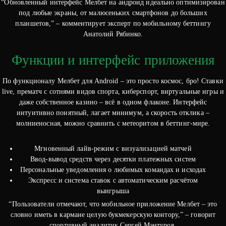
“Обновленный интерфейс Мелбет на андроид идеально оптимизирован
под любые экраны, от малюсеньких смартфонов до больших
планшетов,” – комментирует эксперт по мобильному беттингу
Анатолий Рябинко.
Функции и интерфейс приложения
По функционалу Мелбет для Android – это просто космос, бро! Ставки
live, прематч с сотнями видов спорта, киберспорт, виртуальные игры и
даже собственное казино – всё в одном флаконе. Интерфейс
интуитивно понятный, лагает минимум, а скорость отклика –
молниеносная, можно сравнить с метеоритом в беттинг-мире.
Мгновенный лайв-режим с визуализацией матчей
Ввод-вывод средств через десятки платежных систем
Персональные уведомления о любимых командах и исходах
Экспресс и система ставок с автоматическим расчётом
выигрыша
“Пользователи отмечают, что мобильное приложение Мелбет – это
словно иметь в кармане целую букмекерскую контору,” – говорит
спортивный аналитик Сергей Мантуров.