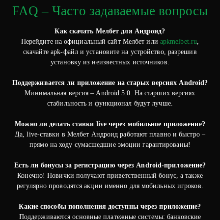
FAQ – Часто задаваемые вопросы
Как скачать Мелбет для Андроид?
Перейдите на официальный сайт Мелбет или
apkmelbet.ru
,
скачайте apk-файл и установите на устройство, разрешив
установку из неизвестных источников.
Поддерживается ли приложение на старых версиях Android?
Минимальная версия – Android 5.0. На старших версиях
стабильность и функционал будут лучше.
Можно ли делать ставки live через мобильное приложение?
Да, live-ставки в Мелбет Андроид работают плавно и быстро –
прямо на ходу сумасшедшие эмоции гарантированы!
Есть ли бонусы за регистрацию через Android-приложение?
Конечно! Новички получают приветственный бонус, а также
регулярно проводятся акции именно для мобильных игроков.
Какие способы пополнения доступны через приложение?
Поддерживаются основные платежные системы: банковские