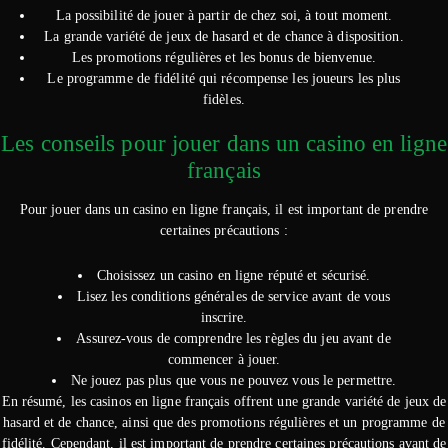
La possibilité de jouer à partir de chez soi, à tout moment.
La grande variété de jeux de hasard et de chance à disposition.
Les promotions régulières et les bonus de bienvenue.
Le programme de fidélité qui récompense les joueurs les plus
fidèles.
Les conseils pour jouer dans un casino en ligne
français
Pour jouer dans un casino en ligne français, il est important de prendre
certaines précautions :
Choisissez un casino en ligne réputé et sécurisé.
Lisez les conditions générales de service avant de vous
inscrire.
Assurez-vous de comprendre les règles du jeu avant de
commencer à jouer.
Ne jouez pas plus que vous ne pouvez vous le permettre.
En résumé, les casinos en ligne français offrent une grande variété de jeux de
hasard et de chance, ainsi que des promotions régulières et un programme de
fidélité. Cependant, il est important de prendre certaines précautions avant de