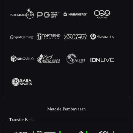
Metode Pembayaran
Transfer Bank