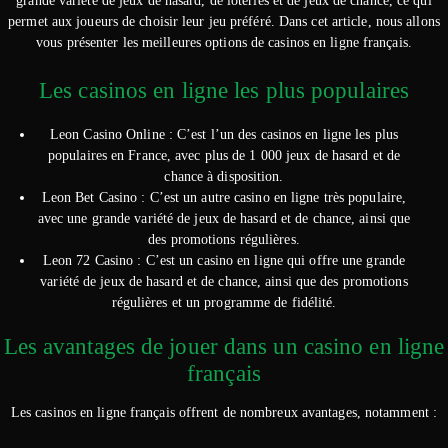
grande variété de jeux de hasard, de loteries et de jeux de chance, ce qui
permet aux joueurs de choisir leur jeu préféré. Dans cet article, nous allons
vous présenter les meilleures options de casinos en ligne français.
Les casinos en ligne les plus populaires
Leon Casino Online : C’est l’un des casinos en ligne les plus
populaires en France, avec plus de 1 000 jeux de hasard et de
chance à disposition.
Leon Bet Casino : C’est un autre casino en ligne très populaire,
avec une grande variété de jeux de hasard et de chance, ainsi que
des promotions régulières.
Leon 72 Casino : C’est un casino en ligne qui offre une grande
variété de jeux de hasard et de chance, ainsi que des promotions
régulières et un programme de fidélité.
Les avantages de jouer dans un casino en ligne
français
Les casinos en ligne français offrent de nombreux avantages, notamment :