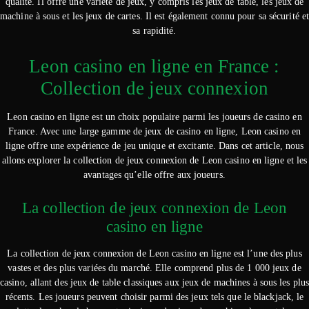
qualité. Il offre une variété de jeux, y compris les jeux de table, les jeux de
machine à sous et les jeux de cartes. Il est également connu pour sa sécurité e
sa rapidité.
Leon casino en ligne en France :
Collection de jeux connexion
Leon casino en ligne est un choix populaire parmi les joueurs de casino en
France. Avec une large gamme de jeux de casino en ligne, Leon casino en
ligne offre une expérience de jeu unique et excitante. Dans cet article, nous
allons explorer la collection de jeux connexion de Leon casino en ligne et les
avantages qu’elle offre aux joueurs.
La collection de jeux connexion de Leon
casino en ligne
La collection de jeux connexion de Leon casino en ligne est l’une des plus
vastes et des plus variées du marché. Elle comprend plus de 1 000 jeux de
casino, allant des jeux de table classiques aux jeux de machines à sous les plu
récents. Les joueurs peuvent choisir parmi des jeux tels que le blackjack, le