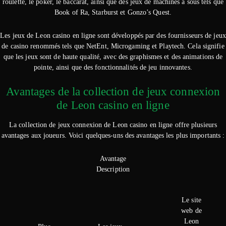
roulette, le poker, le baccarat, ainsi que des jeux de machines à sous tels que
Book of Ra, Starburst et Gonzo’s Quest.
Les jeux de Leon casino en ligne sont développés par des fournisseurs de jeux
de casino renommés tels que NetEnt, Microgaming et Playtech. Cela signifie
que les jeux sont de haute qualité, avec des graphismes et des animations de
pointe, ainsi que des fonctionnalités de jeu innovantes.
Avantages de la collection de jeux connexion
de Leon casino en ligne
La collection de jeux connexion de Leon casino en ligne offre plusieurs
avantages aux joueurs. Voici quelques-uns des avantages les plus importants :
Avantage
Description
Le site
web de
Leon