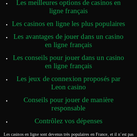
Les meilleures options de casinos en
ligne français
Les casinos en ligne les plus populaires
Les avantages de jouer dans un casino
en ligne français
Les conseils pour jouer dans un casino
en ligne français
Les jeux de connexion proposés par
Leon casino
Conseils pour jouer de manière
responsable
Contrôlez vos dépenses
Les casinos en ligne sont devenus très populaires en France, et il n’est pas