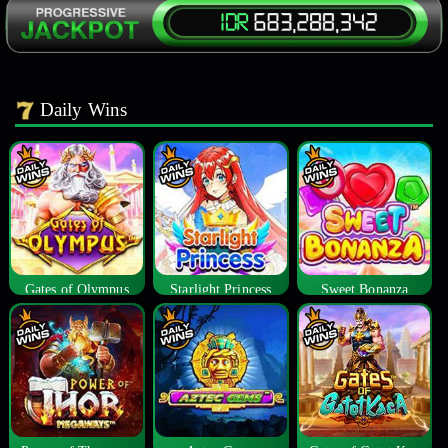
Daily Wins
Gates of Olympus
Starlight Princess
Sweet Bonanza