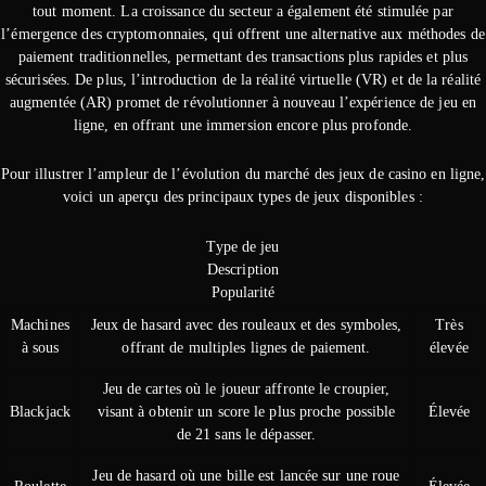
tout moment. La croissance du secteur a également été stimulée par
l’émergence des cryptomonnaies, qui offrent une alternative aux méthodes de
paiement traditionnelles, permettant des transactions plus rapides et plus
sécurisées. De plus, l’introduction de la réalité virtuelle (VR) et de la réalité
augmentée (AR) promet de révolutionner à nouveau l’expérience de jeu en
ligne, en offrant une immersion encore plus profonde.
Pour illustrer l’ampleur de l’évolution du marché des jeux de casino en ligne,
voici un aperçu des principaux types de jeux disponibles :
Type de jeu
Description
Popularité
Machines
Jeux de hasard avec des rouleaux et des symboles,
Très
à sous
offrant de multiples lignes de paiement.
élevée
Jeu de cartes où le joueur affronte le croupier,
Blackjack
visant à obtenir un score le plus proche possible
Élevée
de 21 sans le dépasser.
Jeu de hasard où une bille est lancée sur une roue