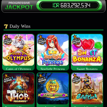
Daily Wins
Gates of Olympus
Starlight Princess
Sweet Bonanza