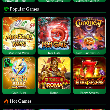
Power of Thor Megaways
Aztec Gems
Gates of Gatot Kaca
Popular Games
Mahjong Ways
Koi Gate
Gem Saviour Conquest
Gold Blitz
Roma
Fiery Sevens
Hot Games