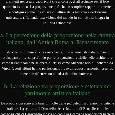
architetti nel creare capolavori che ancora oggi affascinano per il loro
equilibrio estetico. La proporzione, più che un semplice rapporto numerico,
si configura come una chiave di lettura della bellezza e dell’ordine
universale, riflettendo una visione del mondo in cui tutto si integra in
un’unità armoniosa.
a. La percezione della proporzione nella cultura
italiana, dall’Antica Roma al Rinascimento
Gli antichi Romani e, successivamente, i rinascimentali italiani, hanno
sviluppato un senso profondo per le proporzioni, visibile nelle architetture
come il Pantheon e nelle opere di artisti come Michelangelo e Leonardo da
Vinci. Questi ultimi hanno perfezionato l’uso di rapporti armonici, creando
opere che riflettevano un’idea di ordine universale.
b. La relazione tra proporzione e estetica nel
patrimonio artistico italiano
Le proporzioni sono alla base di molte delle più celebri espressioni artistiche
italiane. La scultura di Donatello, le architetture di Brunelleschi e le
composizioni di Caravaggio mostrano come la ricerca di proporzioni perfette