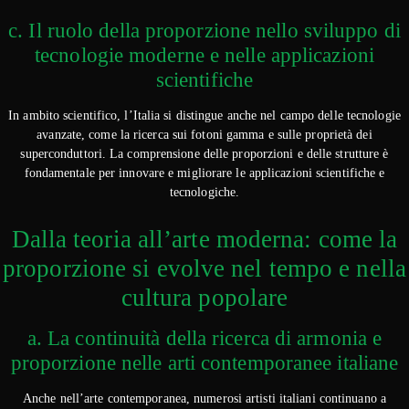
c. Il ruolo della proporzione nello sviluppo di
tecnologie moderne e nelle applicazioni
scientifiche
In ambito scientifico, l’Italia si distingue anche nel campo delle tecnologie
avanzate, come la ricerca sui fotoni gamma e sulle proprietà dei
superconduttori. La comprensione delle proporzioni e delle strutture è
fondamentale per innovare e migliorare le applicazioni scientifiche e
tecnologiche.
Dalla teoria all’arte moderna: come la
proporzione si evolve nel tempo e nella
cultura popolare
a. La continuità della ricerca di armonia e
proporzione nelle arti contemporanee italiane
Anche nell’arte contemporanea, numerosi artisti italiani continuano a