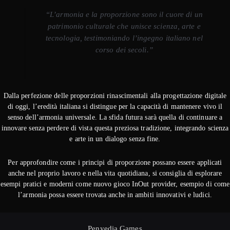
“L’armonia e la proporzione sono il cuore di un
patrimonio culturale che unisce scienza, arte e
tecnologia, testimoniando l’ingegno italiano nel
corso dei secoli.”
Dalla perfezione delle proporzioni rinascimentali alla progettazione digitale
di oggi, l’eredità italiana si distingue per la capacità di mantenere vivo il
senso dell’armonia universale. La sfida futura sarà quella di continuare a
innovare senza perdere di vista questa preziosa tradizione, integrando scienza
e arte in un dialogo senza fine.
Per approfondire come i principi di proporzione possano essere applicati
anche nel proprio lavoro e nella vita quotidiana, si consiglia di esplorare
esempi pratici e moderni come nuovo gioco InOut provider, esempio di come
l’armonia possa essere trovata anche in ambiti innovativi e ludici.
Penyedia Games