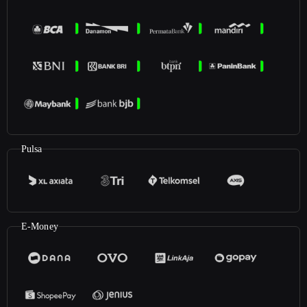
Pulsa
E-Money