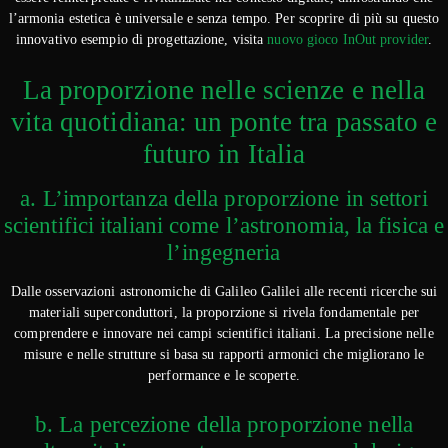
l’armonia estetica è universale e senza tempo. Per scoprire di più su questo
innovativo esempio di progettazione, visita
nuovo gioco InOut provider
.
La proporzione nelle scienze e nella
vita quotidiana: un ponte tra passato e
futuro in Italia
a. L’importanza della proporzione in settori
scientifici italiani come l’astronomia, la fisica e
l’ingegneria
Dalle osservazioni astronomiche di Galileo Galilei alle recenti ricerche sui
materiali superconduttori, la proporzione si rivela fondamentale per
comprendere e innovare nei campi scientifici italiani. La precisione nelle
misure e nelle strutture si basa su rapporti armonici che migliorano le
performance e le scoperte.
b. La percezione della proporzione nella