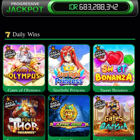
Daily Wins
Gates of Olympus
Starlight Princess
Sweet Bonanza