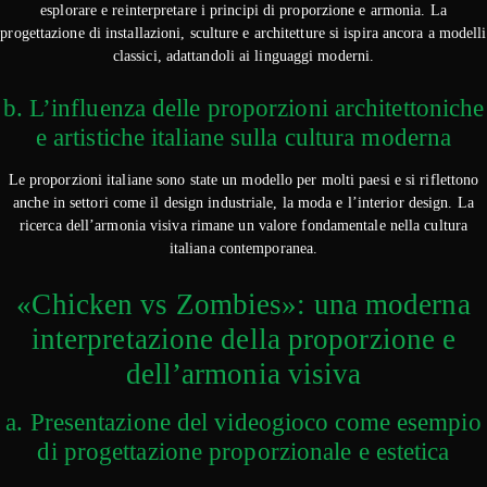
esplorare e reinterpretare i principi di proporzione e armonia. La
progettazione di installazioni, sculture e architetture si ispira ancora a modelli
classici, adattandoli ai linguaggi moderni.
b. L’influenza delle proporzioni architettoniche
e artistiche italiane sulla cultura moderna
Le proporzioni italiane sono state un modello per molti paesi e si riflettono
anche in settori come il design industriale, la moda e l’interior design. La
ricerca dell’armonia visiva rimane un valore fondamentale nella cultura
italiana contemporanea.
«Chicken vs Zombies»: una moderna
interpretazione della proporzione e
dell’armonia visiva
a. Presentazione del videogioco come esempio
di progettazione proporzionale e estetica