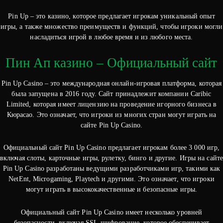
Pin Up – это казино, которое предлагает игрокам уникальный опыт
игры, а также множество преимуществ и функций, чтобы игроки могли
насладиться игрой в любое время и из любого места.
Пин Ап казино – Официальный сайт
Pin Up Casino – это международная онлайн-игровая платформа, которая
была запущена в 2016 году. Сайт принадлежит компании Caribic
Limited, которая имеет лицензию на проведение игорного бизнеса в
Кюрасао. Это означает, что игроки из многих стран могут играть на
сайте Pin Up Casino.
Официальный сайт Pin Up Casino предлагает игрокам более 3 000 игр,
включая слоты, карточные игры, рулетку, бинго и другие. Игры на сайте
Pin Up Casino разработаны ведущими разработчиками игр, такими как
NetEnt, Microgaming, Playtech и другими. Это означает, что игроки
могут играть в высококачественные и безопасные игры.
Официальный сайт Pin Up Casino имеет несколько уровней
безопасности, включая SSL-шифрование, которое обеспечивает