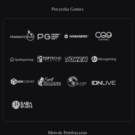
Penyedia Games
Metode Pembayaran