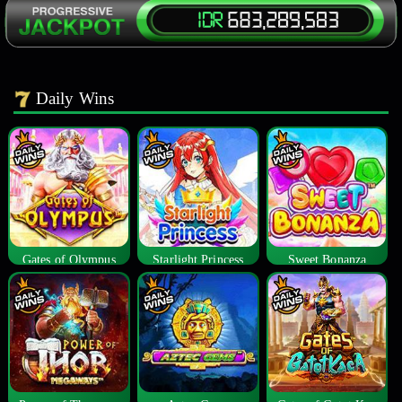
Daily Wins
Gates of Olympus
Starlight Princess
Sweet Bonanza