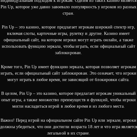
индивидуальным подходом к игрокам. Одним из таких казино является
Pin Up, которое уже давно завоевало популярность у игроков из разных
стран.
Pin Up – это казино, которое предлагает игрокам широкий спектр игр,
включая слоты, карточные игры, рулетку и другие. Казино имеет
официальный сайт, на котором игроки могут играть онлайн, а также
использовать функцию зеркала, чтобы играть, если официальный сайт
заблокирован.
Кроме того, Pin Up имеет функцию зеркала, которая позволяет игрокам
играть, если официальный сайт заблокирован. Это означает, что игроки
могут играть в любое время, не зависящий от блокировки сайта.
В целом, Pin Up – это казино, которое предлагает игрокам уникальный
опыт игры, а также множество преимуществ и функций, чтобы игроки
могли насладиться игрой в любое время и из любого места.
Важно! Перед игрой на официальном сайте Pin Up или зеркале, игроки
должны убедиться, что они достигли возраста 18 лет и что игра являетс
легальной в их стране.