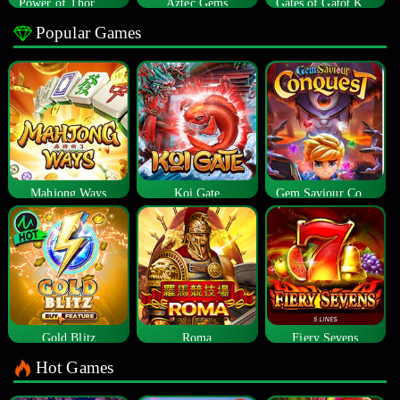
Power of Thor Megaways
Aztec Gems
Gates of Gatot Kaca
Popular Games
Mahjong Ways
Koi Gate
Gem Saviour Conquest
Gold Blitz
Roma
Fiery Sevens
Hot Games