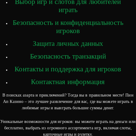
Выбор игр и слотов для любителей
играть
Безопасность и конфиденциальность
игроков
Защита личных данных
Безопасность транзакций
Контакты и поддержка для игроков
Контактная информация
В поисках азарта и приключений? Тогда вы в правильном месте! Пин
Ап Казино – это лучшее развлечение для вас, где вы можете играть в
любимые игры и выиграть большие суммы денег.
Уникальные возможности для игроков: вы можете играть на деньги или
бесплатно, выбрать из огромного ассортимента игр, включая слоты,
карточные игры и рулетку.