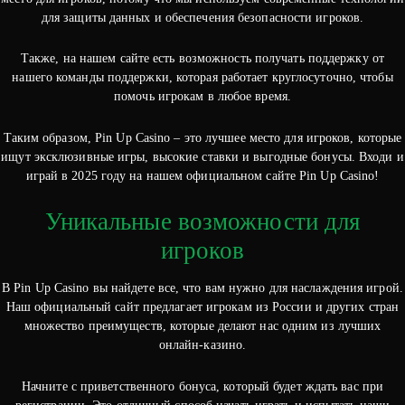
для защиты данных и обеспечения безопасности игроков.
Также, на нашем сайте есть возможность получать поддержку от
нашего команды поддержки, которая работает круглосуточно, чтобы
помочь игрокам в любое время.
Таким образом, Pin Up Casino – это лучшее место для игроков, которые
ищут эксклюзивные игры, высокие ставки и выгодные бонусы. Входи и
играй в 2025 году на нашем официальном сайте Pin Up Casino!
Уникальные возможности для
игроков
В Pin Up Casino вы найдете все, что вам нужно для наслаждения игрой.
Наш официальный сайт предлагает игрокам из России и других стран
множество преимуществ, которые делают нас одним из лучших
онлайн-казино.
Начните с приветственного бонуса, который будет ждать вас при