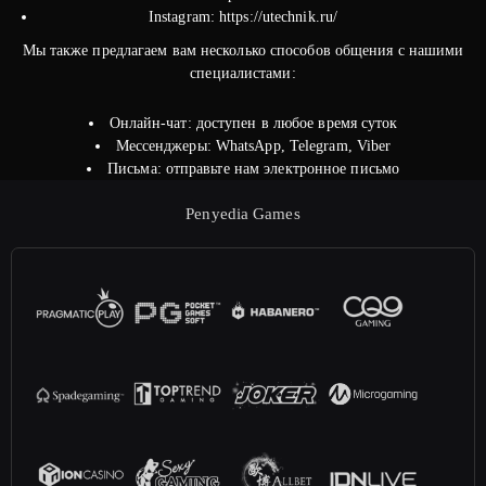
Instagram: https://utechnik.ru/
Мы также предлагаем вам несколько способов общения с нашими
специалистами:
Онлайн-чат: доступен в любое время суток
Мессенджеры: WhatsApp, Telegram, Viber
Письма: отправьте нам электронное письмо
Penyedia Games