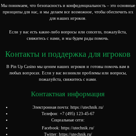
Мы понимаем, что безопасность и конфиденциальность – это основные
принципы для нас, и мы делаем все возможное, чтобы обеспечить их
для наших игроков.
Если у вас есть какие-либо вопросы или concerns, пожалуйста,
свяжитесь с нами, и мы будем рады помочь.
Контакты и поддержка для игроков
В Pin Up Casino мы ценим наших игроков и готовы помочь вам в
любых вопросах. Если у вас возникли проблемы или вопросы,
пожалуйста, свяжитесь с нами.
Контактная информация
Электронная почта: https://utechnik.ru/
Телефон: +7 (495) 123-45-67
Социальные сети:
Facebook: https://utechnik.ru/
Twitter: https://utechnik.ru/