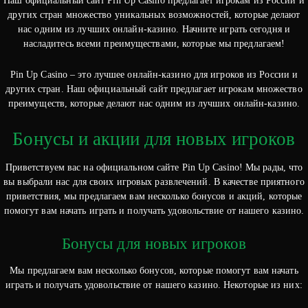
Наш официальный сайт Pin Up Casino предлагает игрокам из России и
других стран множество уникальных возможностей, которые делают
нас одним из лучших онлайн-казино. Начните играть сегодня и
насладитесь всеми преимуществами, которые мы предлагаем!
Pin Up Casino – это лучшее онлайн-казино для игроков из России и
других стран. Наш официальный сайт предлагает игрокам множество
преимуществ, которые делают нас одним из лучших онлайн-казино.
Бонусы и акции для новых игроков
Приветствуем вас на официальном сайте Pin Up Casino! Мы рады, что
вы выбрали нас для своих игровых развлечений. В качестве приятного
приветствия, мы предлагаем вам несколько бонусов и акций, которые
помогут вам начать играть и получать удовольствие от нашего казино.
Бонусы для новых игроков
Мы предлагаем вам несколько бонусов, которые помогут вам начать
играть и получать удовольствие от нашего казино. Некоторые из них: