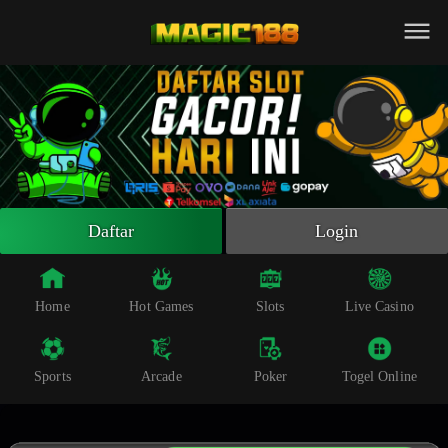
Beranda
Slot Online
Live Casino
Sportsbook
Arcade
Togel Online
Daftar
Login
Poker
Whatsapp
Home
Hot Games
Slots
Live Casino
Telegram
Sports
Arcade
Poker
Togel Online
Livechat