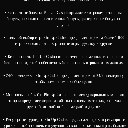
• Бесплатные бонусы: Pin Up Casino предлагает игрокам различные
бонусы, включая приветственные бонусы, реферальные бонусы и
другие.
• Большой выбор игр: Pin Up Casino предлагает игрокам более 1 000
игр, включая слоты, карточные игры, рулетку и другие.
• Безопасность: Pin Up Casino использует современные технологии
безопасности, чтобы обеспечить безопасность игроков и их данных.
• 24/7 поддержка: Pin Up Casino предлагает игрокам 24/7 поддержку,
чтобы помочь им в любое время.
• Многоязычный сайт: Pin Up Casino – это международная компания,
которая предлагает игрокам сайт на нескольких языках, включая
русский, английский, немецкий и другие.
• Регулярные турниры: Pin Up Casino предлагает игрокам регулярные
турниры, чтобы помочь им улучшить свои навыки и выиграть больше