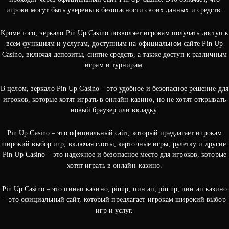
игроки могут быть уверены в безопасности своих данных и средств.
Кроме того, зеркало Pin Up Casino позволяет игрокам получать доступ к
всем функциям и услугам, доступным на официальном сайте Pin Up
Casino, включая депозиты, снятие средств, а также доступ к различным
играм и турнирам.
В целом, зеркало Pin Up Casino – это удобное и безопасное решение для
игроков, которые хотят играть в онлайн-казино, но не хотят открывать
новый браузер или вкладку.
Pin Up Casino – это официальный сайт, который предлагает игрокам
широкий выбор игр, включая слоты, карточные игры, рулетку и другие.
Pin Up Casino – это надежное и безопасное место для игроков, которые
хотят играть в онлайн-казино.
Pin Up Casino – это пинап казино, pinup, пин ап, pin up, пин ап казино
– это официальный сайт, который предлагает игрокам широкий выбор
игр и услуг.