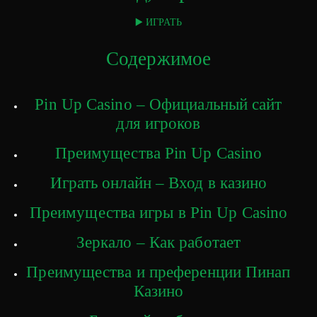
▶️ ИГРАТЬ
Содержимое
Pin Up Casino – Официальный сайт
для игроков
Преимущества Pin Up Casino
Играть онлайн – Вход в казино
Преимущества игры в Pin Up Casino
Зеркало – Как работает
Преимущества и преференции Пинап
Казино