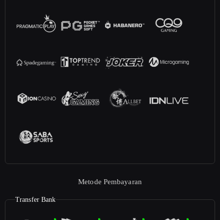
Metode Pembayaran
Transfer Bank