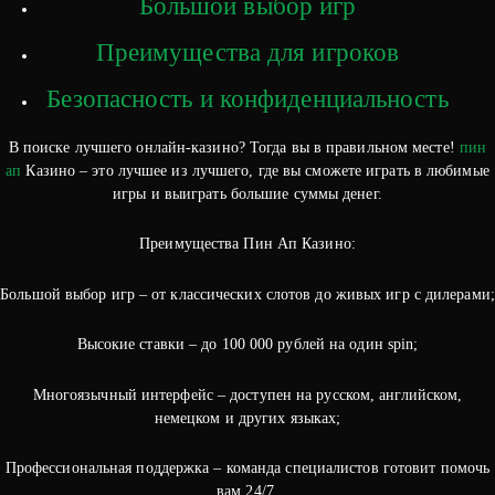
Большой выбор игр
Преимущества для игроков
Безопасность и конфиденциальность
В поиске лучшего онлайн-казино? Тогда вы в правильном месте!
пин
ап
Казино – это лучшее из лучшего, где вы сможете играть в любимые
игры и выиграть большие суммы денег.
Преимущества Пин Ап Казино:
Большой выбор игр – от классических слотов до живых игр с дилерами;
Высокие ставки – до 100 000 рублей на один spin;
Многоязычный интерфейс – доступен на русском, английском,
немецком и других языках;
Профессиональная поддержка – команда специалистов готовит помочь
вам 24/7.