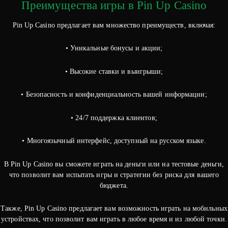
Преимущества игры в Pin Up Casino
Pin Up Casino предлагает вам множество преимуществ, включая:
• Уникальные бонусы и акции;
• Высокие ставки и выигрыши;
• Безопасность и конфиденциальность вашей информации;
• 24/7 поддержка клиентов;
• Многоязычный интерфейс, доступный на русском языке.
В Pin Up Casino вы сможете играть на деньги или на тестовые деньги,
что позволит вам испытать игры и стратегии без риска для вашего
бюджета.
Также, Pin Up Casino предлагает вам возможность играть на мобильных
устройствах, что позволит вам играть в любое время и из любой точки.