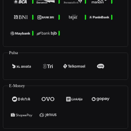
Pulsa
E-Money