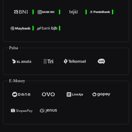
Pulsa
E-Money