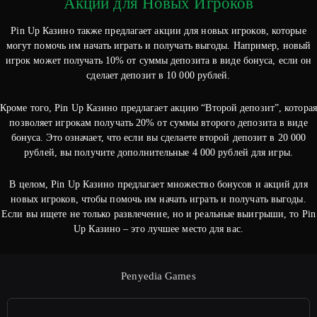
Акции для Новых Игроков
Pin Up Казино также предлагает акции для новых игроков, которые
могут помочь им начать играть и получать выгоды. Например, новый
игрок может получать 10% от суммы депозита в виде бонуса, если он
сделает депозит в 10 000 рублей.
Кроме того, Pin Up Казино предлагает акцию “Второй депозит”, которая
позволяет игрокам получать 20% от суммы второго депозита в виде
бонуса. Это означает, что если вы сделаете второй депозит в 20 000
рублей, вы получите дополнительные 4 000 рублей для игры.
В целом, Pin Up Казино предлагает множество бонусов и акций для
новых игроков, чтобы помочь им начать играть и получать выгоды.
Если вы ищете не только развлечение, но и реальные выигрыши, то Pin
Up Казино – это лучшее место для вас.
Penyedia Games