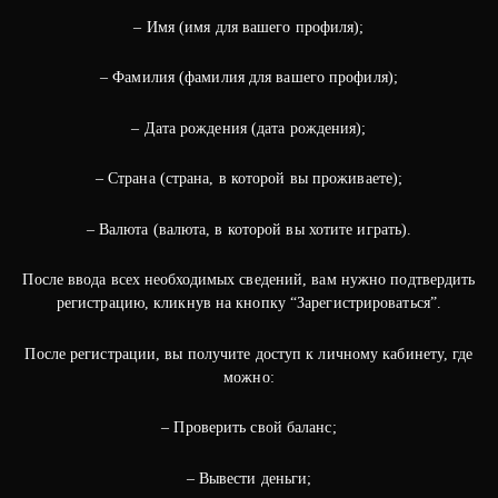
– Имя (имя для вашего профиля);
– Фамилия (фамилия для вашего профиля);
– Дата рождения (дата рождения);
– Страна (страна, в которой вы проживаете);
– Валюта (валюта, в которой вы хотите играть).
После ввода всех необходимых сведений, вам нужно подтвердить
регистрацию, кликнув на кнопку “Зарегистрироваться”.
После регистрации, вы получите доступ к личному кабинету, где
можно:
– Проверить свой баланс;
– Вывести деньги;