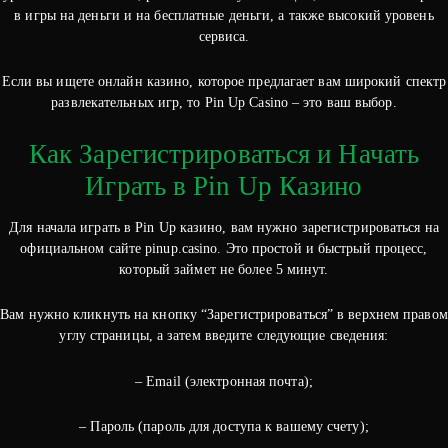
в игры на деньги и на бесплатные деньги, а также высокий уровень
сервиса.
Если вы ищете онлайн казино, которое предлагает вам широкий спектр
развлекательных игр, то Pin Up Casino – это ваш выбор.
Как Зарегистрироваться и Начать
Играть в Pin Up Казино
Для начала играть в Pin Up казино, вам нужно зарегистрироваться на
официальном сайте pinup.casino. Это простой и быстрый процесс,
который займет не более 5 минут.
Вам нужно кликнуть на кнопку “Зарегистрироваться” в верхнем правом
углу страницы, а затем введите следующие сведения:
– Email (электронная почта);
– Пароль (пароль для доступа к вашему счету);