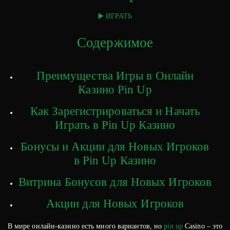
▶️ ИГРАТЬ
Содержимое
Преимущества Игры в Онлайн
Казино Pin Up
Как Зарегистрироваться и Начать
Играть в Pin Up Казино
Бонусы и Акции для Новых Игроков
в Pin Up Казино
Витрина Бонусов для Новых Игроков
Акции для Новых Игроков
В мире онлайн-казино есть много вариантов, но
pin up
Casino – это