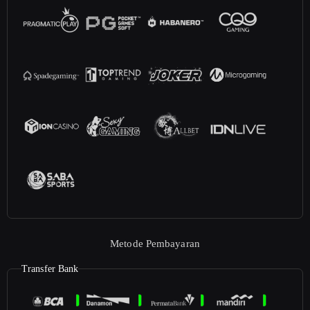
Metode Pembayaran
Transfer Bank